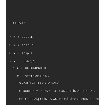
ARHIVĂ
►
2021
(1)
►
2020
(2)
►
2019
(2)
▼
2018
(36)
►
OCTOMBRIE
(1)
▼
SEPTEMBRIE
(4)
5 CĂRȚI CITITE ASTĂ VARĂ
STOCKHOLM, ZIUA 3 - O EXCURSIE ÎN ARHIPELAG
CE-AM ÎNVĂȚAT ÎN 10 ANI DE CĂLĂTORII PRIN EUROPA