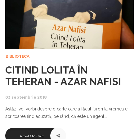
BIBLIOTECA
CITIND LOLITA ÎN
TEHERAN - AZAR NAFISI
03 septembrie 2018
Astăzi voi vorbi despre o carte care a făcut furori la vremea ei,
scriitoarea find acuzată, pe rând, că este un agent...
READ MORE