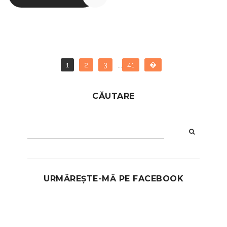
1
2
3
...
41
�
CĂUTARE
URMĂREȘTE-MĂ PE FACEBOOK