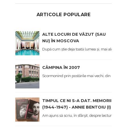
ARTICOLE POPULARE
ALTE LOCURI DE VĂZUT (SAU
NU) ÎN MOSCOVA
După cum știe deja toată lumea și, mai ales cei care 
CÂMPINA ÎN 2007
Scormonind prin postările mai vechi, din prima viaț
TIMPUL CE NI S-A DAT. MEMORII
(1944-1947) - ANNIE BENTOIU (I)
Am ajuns să scriu, în sfârşit, despre lectura mea 