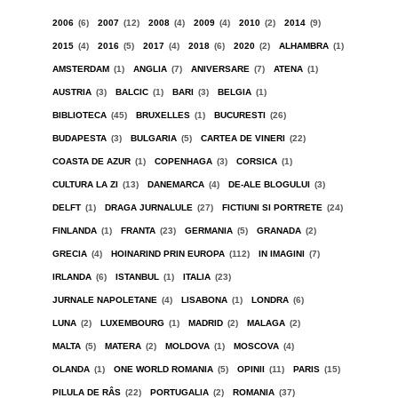
2006
(6)
2007
(12)
2008
(4)
2009
(4)
2010
(2)
2014
(9)
2015
(4)
2016
(5)
2017
(4)
2018
(6)
2020
(2)
ALHAMBRA
(1)
AMSTERDAM
(1)
ANGLIA
(7)
ANIVERSARE
(7)
ATENA
(1)
AUSTRIA
(3)
BALCIC
(1)
BARI
(3)
BELGIA
(1)
BIBLIOTECA
(45)
BRUXELLES
(1)
BUCURESTI
(26)
BUDAPESTA
(3)
BULGARIA
(5)
CARTEA DE VINERI
(22)
COASTA DE AZUR
(1)
COPENHAGA
(3)
CORSICA
(1)
CULTURA LA ZI
(13)
DANEMARCA
(4)
DE-ALE BLOGULUI
(3)
DELFT
(1)
DRAGA JURNALULE
(27)
FICTIUNI SI PORTRETE
(24)
FINLANDA
(1)
FRANTA
(23)
GERMANIA
(5)
GRANADA
(2)
GRECIA
(4)
HOINARIND PRIN EUROPA
(112)
IN IMAGINI
(7)
IRLANDA
(6)
ISTANBUL
(1)
ITALIA
(23)
JURNALE NAPOLETANE
(4)
LISABONA
(1)
LONDRA
(6)
LUNA
(2)
LUXEMBOURG
(1)
MADRID
(2)
MALAGA
(2)
MALTA
(5)
MATERA
(2)
MOLDOVA
(1)
MOSCOVA
(4)
OLANDA
(1)
ONE WORLD ROMANIA
(5)
OPINII
(11)
PARIS
(15)
PILULA DE RÂS
(22)
PORTUGALIA
(2)
ROMANIA
(37)