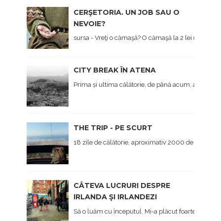
CERŞETORIA. UN JOB SAU O
NEVOIE?
sursa - Vreţi o cămaşă? O cămaşă la 2 lei dau... - Hai 
CITY BREAK ÎN ATENA
Prima și ultima călătorie, de până acum, a anului, 
THE TRIP - PE SCURT
18 zile de călătorie, aproximativ 2000 de kilometri 
CÂTEVA LUCRURI DESPRE
IRLANDA ŞI IRLANDEZI
Să o luăm cu începutul. Mi-a plăcut foarte mult Irl