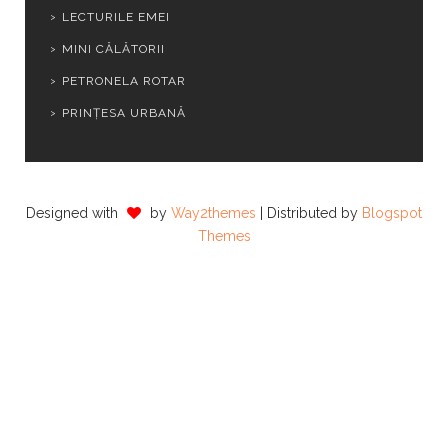
LECTURILE EMEI
MINI CĂLĂTORII
PETRONELA ROTAR
PRINȚESA URBANĂ
Designed with
by
Way2themes
| Distributed by
Blogspot
Themes