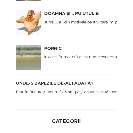
DOAMNA ȘI... PUIUȚUL EI
sursa Unul din motivele pentru care îmi pare rău c
PORNIC
În acest frumos orășel cu nume pervers am ajuns în
UNDE-S ZĂPEZILE DE-ALTĂDATĂ?
Erau în București, acum fix 8 ani, pe 3 ianuarie 2008, undeva pe lâ
CATEGORII