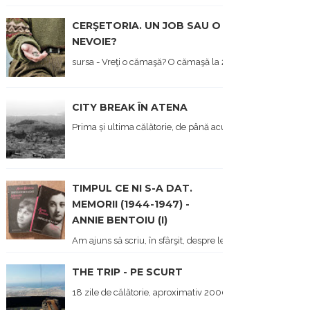
CERŞETORIA. UN JOB SAU O
NEVOIE?
sursa - Vreţi o cămaşă? O cămaşă la 2 lei dau... - Hai să ne opr
CITY BREAK ÎN ATENA
Prima și ultima călătorie, de până acum, a anului, a fost î
TIMPUL CE NI S-A DAT.
MEMORII (1944-1947) -
ANNIE BENTOIU (I)
Am ajuns să scriu, în sfârşit, despre lectura mea de metr
THE TRIP - PE SCURT
18 zile de călătorie, aproximativ 2000 de kilometri parcurși