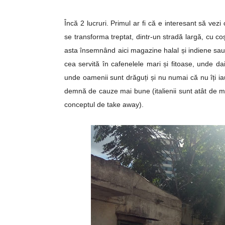
Încă 2 lucruri. Primul ar fi că e interesant să vez
se transforma treptat, dintr-un stradă largă, cu c
asta însemnând aici magazine halal și indiene sau
cea servită în cafenelele mari și fitoase, unde dai
unde oamenii sunt drăguți și nu numai că nu îți ia
demnă de cauze mai bune (italienii sunt atât de mâ
conceptul de take away).