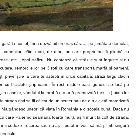
 gară la hostel, mi-a dezvăluit un oraș sărac, pe jumătate demolat,
 oamenilor, câini mari, de atac, pe care proprietarii îi plimbă cu
roițe etc... Apoi traficul. Nu contează că străzile sunt înguste și nu
scutere, remorcile lor pe 3 roti cu care transporta marfă și oameni.
iveliştile la care te astepti în orice capitală: străzi largi, clădiri
i cu biciclete și iphoane. În rest, middle east: gunoiul se lasă pe
 a caselor, vândutul la tarabă e o artă promovată turistic ( piata lor
de strada riști sa fii călcat de un scuter sau de o tricicletă motorizată
ăcii. Mă gândesc uneori că viața în România e o școală bună. Dacă nu
cu care Palermo seamănă foarte mult), aș fi murit la colț de stradă,
 îmi cedeze trecerea sau nu aș fi putut în veci să mă plimb singură
unericului.