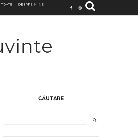
 TOATE
DESPRE MINE
uvinte
CĂUTARE