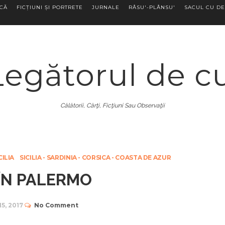
ECĂ
FICȚIUNI ȘI PORTRETE
JURNALE
RÂSU'-PLÂNSU'
SACUL CU DE
Legătorul de c
Călătorii, Cărţi, Ficţiuni Sau Observaţii
CILIA
SICILIA - SARDINIA - CORSICA - COASTA DE AZUR
 ÎN PALERMO
15, 2017
No Comment