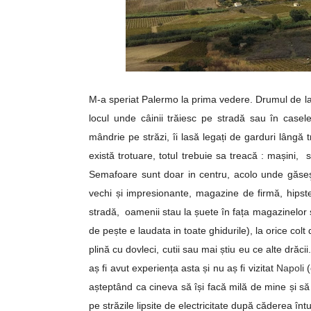
M-a speriat Palermo la prima vedere. Drumul de la
locul unde câinii trăiesc pe stradă sau în casele
mândrie pe străzi, îi lasă legați de garduri lângă t
există trotuare, totul trebuie sa treacă : mașini, 
Semafoare sunt doar in centru, acolo unde găseşti pr
vechi și impresionante, magazine de firmă, hipster
stradă, oamenii stau la șuete în fața magazinelor și
de pește e laudata in toate ghidurile), la orice colt 
plină cu dovleci, cutii sau mai știu eu ce alte dr
aș fi avut experiența asta și nu aș fi vizitat
Napoli
(
așteptând ca cineva să își facă milă de mine și să
pe străzile lipsite de electricitate după căderea înt