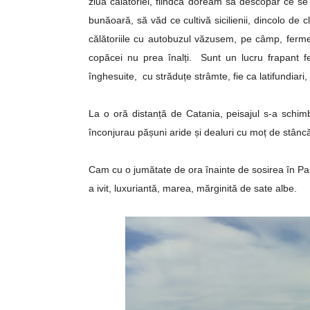
ziua călătoriei, fiindcă doream să descopăr ce se
bunăoară, să văd ce cultivă sicilienii, dincolo de c
călătoriile cu autobuzul văzusem, pe câmp, ferme 
copăcei nu prea înalți. Sunt un lucru frapant f
înghesuite, cu străduțe strâmte, fie ca latifundiari
La o oră distanță de Catania, peisajul s-a schim
înconjurau pășuni aride și dealuri cu moț de stânc
Cam cu o jumătate de ora înainte de sosirea în Pal
a ivit, luxuriantă, marea, mărginită de sate albe.