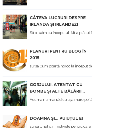
CÂTEVA LUCRURI DESPRE
IRLANDA ŞI IRLANDEZI
Să o luăm cu începutul. Mi-a plăcut foarte mult Irlanda, at
PLANURI PENTRU BLOG ÎN
2015
sursa Cum poartă noroc la început de an, afișez și eu, aici, o 
GORJULUI. ATENTAT CU
BOMBE ȘI ALTE BĂLĂRII...
Acuma nu mai râd cu așa mare poftă, cum am făcut acum 11
DOAMNA ȘI... PUIUȚUL EI
sursa Unul din motivele pentru care îmi pare rău că, de c