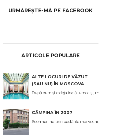
URMĂREȘTE-MĂ PE FACEBOOK
ARTICOLE POPULARE
ALTE LOCURI DE VĂZUT
(SAU NU) ÎN MOSCOVA
După cum știe deja toată lumea și, mai ales cei care îmi citi
CÂMPINA ÎN 2007
Scormonind prin postările mai vechi, din prima viață a blo