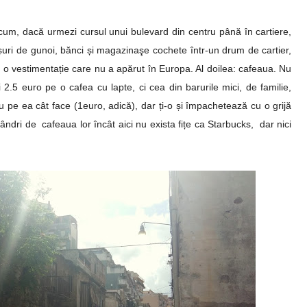
i cum, dacă urmezi cursul unui bulevard din centru până în cartiere,
oșuri de gunoi, bănci și magazinaşe cochete într-un drum de cartier,
 o vestimentație care nu a apărut în Europa. Al doilea: cafeaua. Nu
 2.5 euro pe o cafea cu lapte, ci cea din barurile mici, de familie,
u pe ea cât face (1euro, adică), dar ți-o și împachetează cu o grijă
ndri de cafeaua lor încât aici nu exista fițe ca Starbucks, dar nici