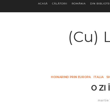
ACASĂ
CĂLĂTORII
ROMÂNIA
DIN BIBLIOT
(Cu) 
HOINARIND PRIN EUROPA
ITALIA
SI
O ZI
martie 