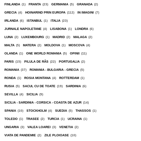
FINLANDA
(1)
FRANTA
(23)
GERMANIA
(5)
GRANADA
(2)
GRECIA
(4)
HOINARIND PRIN EUROPA
(112)
IN IMAGINI
(7)
IRLANDA
(6)
ISTANBUL
(1)
ITALIA
(23)
JURNALE NAPOLETANE
(4)
LISABONA
(1)
LONDRA
(6)
LUNA
(2)
LUXEMBOURG
(1)
MADRID
(2)
MALAGA
(2)
MALTA
(5)
MATERA
(2)
MOLDOVA
(1)
MOSCOVA
(4)
OLANDA
(1)
ONE WORLD ROMANIA
(5)
OPINII
(11)
PARIS
(15)
PILULA DE RÂS
(22)
PORTUGALIA
(2)
ROMANIA
(37)
ROMANIA - BULGARIA - GRECIA
(5)
RONDA
(1)
ROSIA MONTANA
(4)
ROTTERDAM
(1)
RUSIA
(5)
SACUL CU DE TOATE
(19)
SARDINIA
(6)
SEVILLA
(4)
SICILIA
(9)
SICILIA - SARDINIA - CORSICA - COASTA DE AZUR
(14)
SPANIA
(10)
STOCKHOLM
(4)
SUEDIA
(5)
THASSOS
(1)
TOLEDO
(1)
TRASEE
(2)
TURCIA
(1)
UCRAINA
(1)
UNGARIA
(3)
VALEA LOAREI
(3)
VENETIA
(2)
VIATA DE PANDEMIE
(2)
ZILE PLOIOASE
(10)