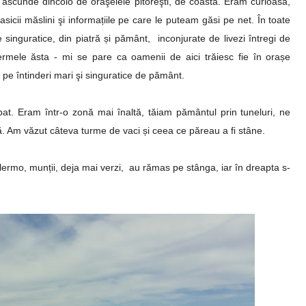
 ascunde dincolo de orăşelele pitoreşti, de coastă. Eram curioasă,
lasicii măslini şi informațiile pe care le puteam găsi pe net. În toate
singuratice, din piatră și pământ, inconjurate de livezi întregi de
ermele ăsta - mi se pare ca oamenii de aici trăiesc fie în orașe
, pe întinderi mari şi singuratice de pământ.
bat. Eram într-o zonă mai înaltă, tăiam pământul prin tuneluri, ne
ă. Am văzut câteva turme de vaci și ceea ce păreau a fi stâne.
ermo, munții, deja mai verzi, au rămas pe stânga, iar în dreapta s-