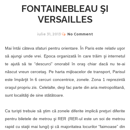
FONTAINEBLEAU ŞI
VERSAILLES
iulie 31, 2013
No Comment
Mai întâi câteva sfaturi pentru orientare. În Paris este relativ uşor
să ajungi unde vrei. Epoca organizată în care trăim şi internetul
te ajută să te “descurci” onorabil în oraş chiar dacă nu te-ai
născut vreun cercetaş. Pe harta mijloacelor de transport, Parisul
este împărţit în 6 cercuri concentrice, zonele. Zona 1 reprezintă
oraşul propriu zis. Celelalte, deşi fac parte din aria metropolitană,
sunt localităţi de sine stătătoare.
Ca turişti trebuie să ştim că zonele diferite implică preţuri diferite
pentru biletele de metrou şi RER (RER-ul este un soi de metrou
rapid cu staţii mai lungi) şi că majoritatea locurilor “faimoase” din