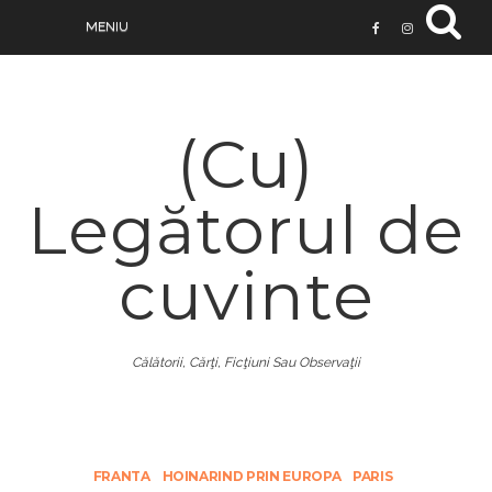
(Cu)
Legătorul de
cuvinte
Călătorii, Cărţi, Ficţiuni Sau Observaţii
FRANTA
HOINARIND PRIN EUROPA
PARIS