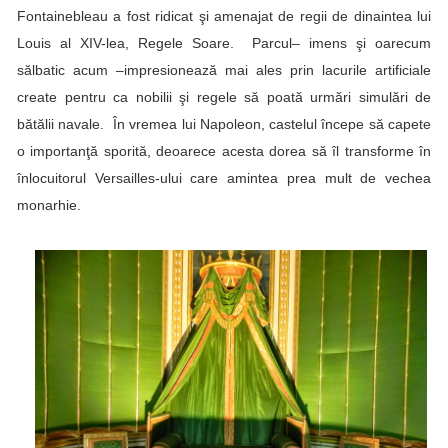
Fontainebleau a fost ridicat şi amenajat de regii de dinaintea lui
Louis al XIV-lea, Regele Soare. Parcul– imens şi oarecum
sălbatic acum –impresionează mai ales prin lacurile artificiale
create pentru ca nobilii şi regele să poată urmări simulări de
bătălii navale. În vremea lui Napoleon, castelul începe să capete
o importanţă sporită, deoarece acesta dorea să îl transforme în
înlocuitorul Versailles-ului care amintea prea mult de vechea
monarhie.