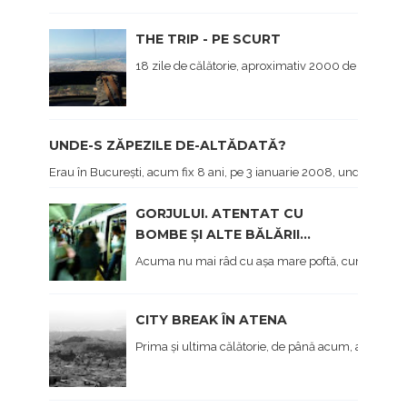
THE TRIP - PE SCURT
18 zile de călătorie, aproximativ 2000 de kilometri 
UNDE-S ZĂPEZILE DE-ALTĂDATĂ?
Erau în București, acum fix 8 ani, pe 3 ianuarie 2008, undeva pe lâ
GORJULUI. ATENTAT CU
BOMBE ȘI ALTE BĂLĂRII...
Acuma nu mai râd cu așa mare poftă, cum am făcut 
CITY BREAK ÎN ATENA
Prima și ultima călătorie, de până acum, a anului, 