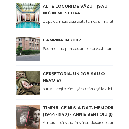
ALTE LOCURI DE VĂZUT (SAU
NU) ÎN MOSCOVA
După cum știe deja toată lumea și, mai ales cei care 
CÂMPINA ÎN 2007
Scormonind prin postările mai vechi, din prima viaț
CERŞETORIA. UN JOB SAU O
NEVOIE?
sursa - Vreţi o cămaşă? O cămaşă la 2 lei dau... - Hai 
TIMPUL CE NI S-A DAT. MEMORII
(1944-1947) - ANNIE BENTOIU (I)
Am ajuns să scriu, în sfârşit, despre lectura mea 