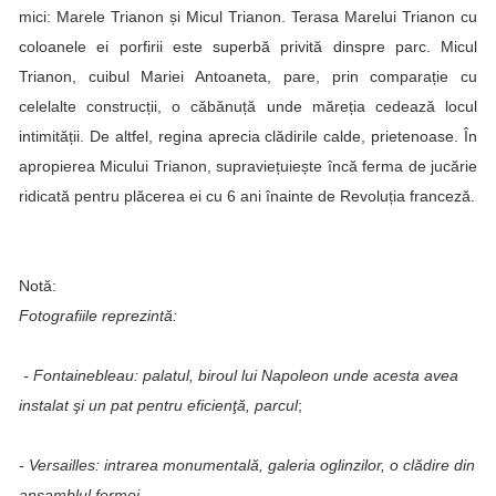
mici: Marele Trianon și Micul Trianon. Terasa Marelui Trianon cu
coloanele ei porfirii este superbă privită dinspre parc. Micul
Trianon, cuibul Mariei Antoaneta, pare, prin comparație cu
celelalte construcții, o căbănuță unde măreția cedează locul
intimității. De altfel, regina aprecia clădirile calde, prietenoase. În
apropierea Micului Trianon, supraviețuiește încă ferma de jucărie
ridicată pentru plăcerea ei cu 6 ani înainte de Revoluția franceză.
Notă:
Fotografiile reprezintă:
- Fontainebleau: palatul, biroul lui Napoleon unde acesta avea
instalat şi un pat pentru eficienţă, parcul
;
- Versailles: intrarea monumentală, galeria oglinzilor, o clădire din
ansamblul fermei.