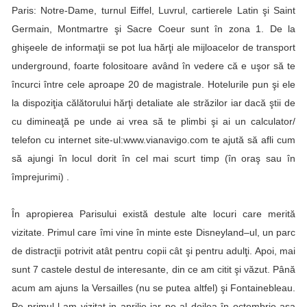
Paris: Notre-Dame, turnul Eiffel, Luvrul, cartierele Latin şi Saint
Germain, Montmartre şi Sacre Coeur sunt în zona 1. De la
ghişeele de informaţii se pot lua hărţi ale mijloacelor de transport
underground, foarte folositoare având în vedere că e uşor să te
încurci între cele aproape 20 de magistrale. Hotelurile pun şi ele
la dispoziţia călătorului hărţi detaliate ale străzilor iar dacă ştii de
cu dimineaţă pe unde ai vrea să te plimbi şi ai un calculator/
telefon cu internet site-ul:
www.vianavigo.com
te ajută să afli cum
să ajungi în locul dorit în cel mai scurt timp (în oraş sau în
împrejurimi) .
În apropierea Parisului există destule alte locuri care merită
vizitate. Primul care îmi vine în minte este Disneyland–ul, un parc
de distracţii potrivit atât pentru copii cât şi pentru adulţi. Apoi, mai
sunt
7 castele
destul de interesante, din ce am citit şi văzut. Până
acum am ajuns la Versailles (nu se putea altfel) şi Fontainebleau.
Pe primul l-am vizitat in aprilie iar pe al doilea în octombrie aşa