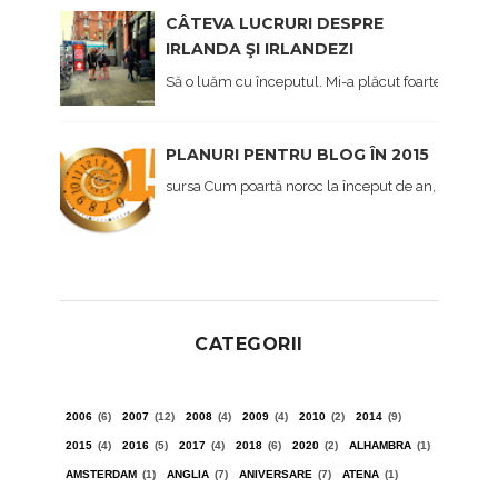
CÂTEVA LUCRURI DESPRE
IRLANDA ŞI IRLANDEZI
Să o luăm cu începutul. Mi-a plăcut foarte mult Irl
PLANURI PENTRU BLOG ÎN 2015
sursa Cum poartă noroc la început de an, afișez și eu,
CATEGORII
2006
(6)
2007
(12)
2008
(4)
2009
(4)
2010
(2)
2014
(9)
2015
(4)
2016
(5)
2017
(4)
2018
(6)
2020
(2)
ALHAMBRA
(1)
AMSTERDAM
(1)
ANGLIA
(7)
ANIVERSARE
(7)
ATENA
(1)