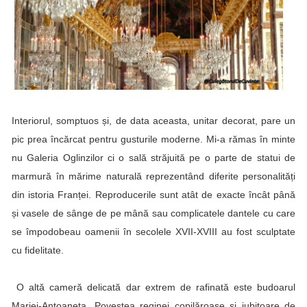
Interiorul, somptuos și, de data aceasta, unitar decorat, pare un
pic prea încărcat pentru gusturile moderne. Mi-a rămas în minte
nu Galeria Oglinzilor ci o sală străjuită pe o parte de statui de
marmură în mărime naturală reprezentând diferite personalități
din istoria Franței. Reproducerile sunt atât de exacte încât până
și vasele de sânge de pe mână sau complicatele dantele cu care
se împodobeau oamenii în secolele XVII-XVIII au fost sculptate
cu fidelitate.
O altă cameră delicată dar extrem de rafinată este budoarul
Mariei-Antoaneta. Povestea reginei copilăroase și iubitoare de