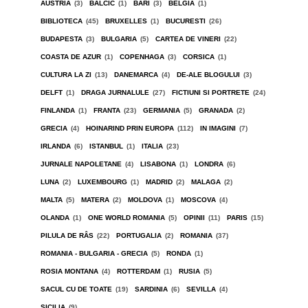
AUSTRIA
(3)
BALCIC
(1)
BARI
(3)
BELGIA
(1)
BIBLIOTECA
(45)
BRUXELLES
(1)
BUCURESTI
(26)
BUDAPESTA
(3)
BULGARIA
(5)
CARTEA DE VINERI
(22)
COASTA DE AZUR
(1)
COPENHAGA
(3)
CORSICA
(1)
CULTURA LA ZI
(13)
DANEMARCA
(4)
DE-ALE BLOGULUI
(3)
DELFT
(1)
DRAGA JURNALULE
(27)
FICTIUNI SI PORTRETE
(24)
FINLANDA
(1)
FRANTA
(23)
GERMANIA
(5)
GRANADA
(2)
GRECIA
(4)
HOINARIND PRIN EUROPA
(112)
IN IMAGINI
(7)
IRLANDA
(6)
ISTANBUL
(1)
ITALIA
(23)
JURNALE NAPOLETANE
(4)
LISABONA
(1)
LONDRA
(6)
LUNA
(2)
LUXEMBOURG
(1)
MADRID
(2)
MALAGA
(2)
MALTA
(5)
MATERA
(2)
MOLDOVA
(1)
MOSCOVA
(4)
OLANDA
(1)
ONE WORLD ROMANIA
(5)
OPINII
(11)
PARIS
(15)
PILULA DE RÂS
(22)
PORTUGALIA
(2)
ROMANIA
(37)
ROMANIA - BULGARIA - GRECIA
(5)
RONDA
(1)
ROSIA MONTANA
(4)
ROTTERDAM
(1)
RUSIA
(5)
SACUL CU DE TOATE
(19)
SARDINIA
(6)
SEVILLA
(4)
SICILIA
(9)