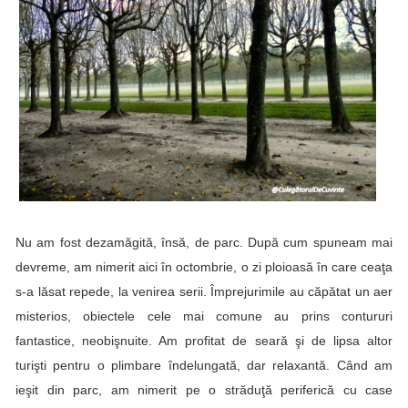
Nu am fost dezamăgită, însă, de parc. După cum spuneam mai
devreme, am nimerit aici în octombrie, o zi ploioasă în care ceaţa
s-a lăsat repede, la venirea serii. Împrejurimile au căpătat un aer
misterios, obiectele cele mai comune au prins contururi
fantastice, neobişnuite. Am profitat de seară şi de lipsa altor
turişti pentru o plimbare îndelungată, dar relaxantă. Când am
ieşit din parc, am nimerit pe o străduţă periferică cu case