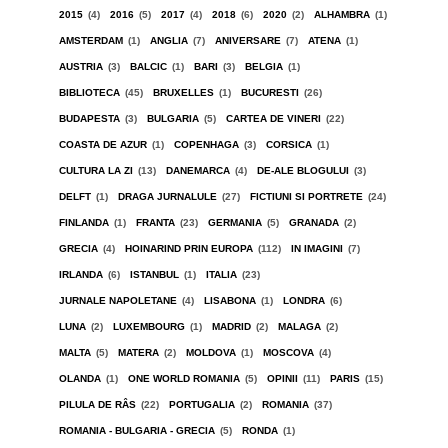
2015
(4)
2016
(5)
2017
(4)
2018
(6)
2020
(2)
ALHAMBRA
(1)
AMSTERDAM
(1)
ANGLIA
(7)
ANIVERSARE
(7)
ATENA
(1)
AUSTRIA
(3)
BALCIC
(1)
BARI
(3)
BELGIA
(1)
BIBLIOTECA
(45)
BRUXELLES
(1)
BUCURESTI
(26)
BUDAPESTA
(3)
BULGARIA
(5)
CARTEA DE VINERI
(22)
COASTA DE AZUR
(1)
COPENHAGA
(3)
CORSICA
(1)
CULTURA LA ZI
(13)
DANEMARCA
(4)
DE-ALE BLOGULUI
(3)
DELFT
(1)
DRAGA JURNALULE
(27)
FICTIUNI SI PORTRETE
(24)
FINLANDA
(1)
FRANTA
(23)
GERMANIA
(5)
GRANADA
(2)
GRECIA
(4)
HOINARIND PRIN EUROPA
(112)
IN IMAGINI
(7)
IRLANDA
(6)
ISTANBUL
(1)
ITALIA
(23)
JURNALE NAPOLETANE
(4)
LISABONA
(1)
LONDRA
(6)
LUNA
(2)
LUXEMBOURG
(1)
MADRID
(2)
MALAGA
(2)
MALTA
(5)
MATERA
(2)
MOLDOVA
(1)
MOSCOVA
(4)
OLANDA
(1)
ONE WORLD ROMANIA
(5)
OPINII
(11)
PARIS
(15)
PILULA DE RÂS
(22)
PORTUGALIA
(2)
ROMANIA
(37)
ROMANIA - BULGARIA - GRECIA
(5)
RONDA
(1)