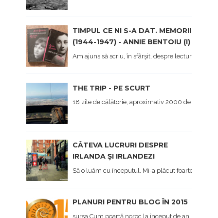
TIMPUL CE NI S-A DAT. MEMORII
(1944-1947) - ANNIE BENTOIU (I)
Am ajuns să scriu, în sfârşit, despre lectura mea 
THE TRIP - PE SCURT
18 zile de călătorie, aproximativ 2000 de kilometri 
CÂTEVA LUCRURI DESPRE
IRLANDA ŞI IRLANDEZI
Să o luăm cu începutul. Mi-a plăcut foarte mult Irl
PLANURI PENTRU BLOG ÎN 2015
sursa Cum poartă noroc la început de an, afișez și eu,