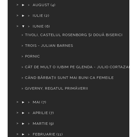
►
AUGUST
(4)
►
IULIE
(2)
▼
IUNIE
(6)
TIVOLI, CASTELUL ROSENBORG ȘI DOUĂ BISERICI
TROIS - JULIAN BARNES
PORNIC
CÂT DE MULT O IUBIM PE GLENDA - JULIO CORTAZAR
CÂND BĂRBAȚII SUNT MAI BUNI CA FEMEILE
GIVERNY, REGATUL PRIMĂVERII
►
MAI
(7)
►
APRILIE
(7)
►
MARTIE
(9)
►
FEBRUARIE
(11)