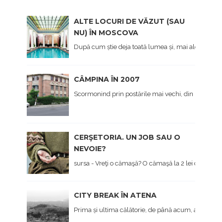
ALTE LOCURI DE VĂZUT (SAU
NU) ÎN MOSCOVA
După cum știe deja toată lumea și, mai ales cei care 
CÂMPINA ÎN 2007
Scormonind prin postările mai vechi, din prima viaț
CERŞETORIA. UN JOB SAU O
NEVOIE?
sursa - Vreţi o cămaşă? O cămaşă la 2 lei dau... - Hai 
CITY BREAK ÎN ATENA
Prima și ultima călătorie, de până acum, a anului, 