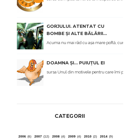
GORJULUI. ATENTAT CU
BOMBE ȘI ALTE BĂLĂRII...
Acuma nu mai râd cu așa mare poftă, cum am făcut 
DOAMNA ȘI... PUIUȚUL EI
sursa Unul din motivele pentru care îmi pare rău c
CATEGORII
2006
(6)
2007
(12)
2008
(4)
2009
(4)
2010
(2)
2014
(9)