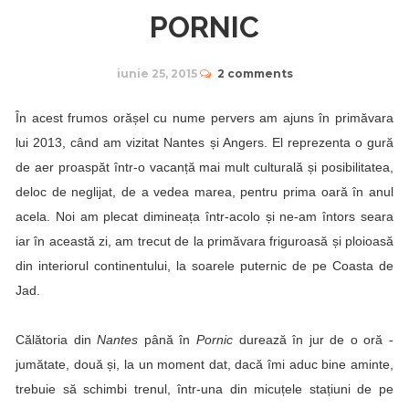
PORNIC
iunie 25, 2015
2 comments
În acest frumos orășel cu nume pervers am ajuns în primăvara
lui 2013, când am vizitat
Nantes
și
Angers
. El reprezenta o gură
de aer proaspăt într-o vacanță mai mult culturală și posibilitatea,
deloc de neglijat, de a vedea marea, pentru prima oară în anul
acela. Noi am plecat dimineața într-acolo și ne-am întors seara
iar în această zi, am trecut de la primăvara friguroasă și ploioasă
din interiorul continentului, la soarele puternic de pe
Coasta de
Jad
.
Călătoria din
Nantes
până în
Pornic
durează în jur de o oră -
jumătate, două și, la un moment dat, dacă îmi aduc bine aminte,
trebuie să schimbi trenul, într-una din micuțele stațiuni de pe