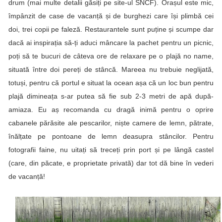
drum (mai multe detalii găsiți pe site-ul
SNCF
). Orașul este mic,
împânzit de case de vacanță și de burghezi care își plimbă cei
doi, trei copii pe faleză. Restaurantele sunt puține și scumpe dar
dacă ai inspirația să-ți aduci mâncare la pachet pentru un picnic,
poți să te bucuri de câteva ore de relaxare pe o plajă no name,
situată între doi pereți de stâncă. Mareea nu trebuie neglijată,
totuși, pentru că portul e situat la ocean așa că un loc bun pentru
plajă dimineața s-ar putea să fie sub 2-3 metri de apă după-
amiaza. Eu aș recomanda cu dragă inimă pentru o oprire
cabanele părăsite ale pescarilor, niște camere de lemn, pătrate,
înălțate pe pontoane de lemn deasupra stâncilor. Pentru
fotografii faine, nu uitați să treceți prin port și pe lângă castel
(care, din păcate, e proprietate privată) dar tot dă bine în vederi
de vacanță!