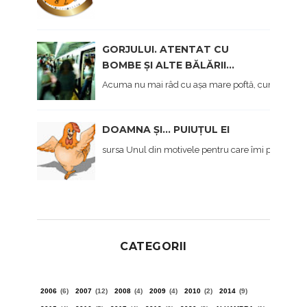
GORJULUI. ATENTAT CU
BOMBE ȘI ALTE BĂLĂRII...
Acuma nu mai râd cu așa mare poftă, cum am făcut 
DOAMNA ȘI... PUIUȚUL EI
sursa Unul din motivele pentru care îmi pare rău c
CATEGORII
2006
(6)
2007
(12)
2008
(4)
2009
(4)
2010
(2)
2014
(9)