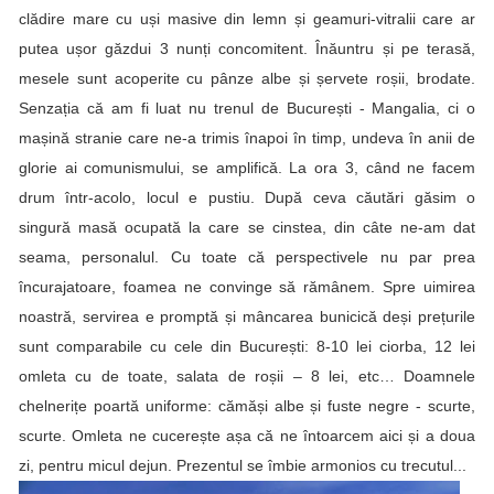
clădire mare cu uși masive din lemn și geamuri-vitralii care ar
putea ușor găzdui 3 nunți concomitent. Înăuntru și pe terasă,
mesele sunt acoperite cu pânze albe și șervete roșii, brodate.
Senzația că am fi luat nu trenul de București - Mangalia, ci o
mașină stranie care ne-a trimis înapoi în timp, undeva în anii de
glorie ai comunismului, se amplifică. La ora 3, când ne facem
drum într-acolo, locul e pustiu. După ceva căutări găsim o
singură masă ocupată la care se cinstea, din câte ne-am dat
seama, personalul. Cu toate că perspectivele nu par prea
încurajatoare, foamea ne convinge să rămânem. Spre uimirea
noastră, servirea e promptă și mâncarea bunicică deși prețurile
sunt comparabile cu cele din București: 8-10 lei ciorba, 12 lei
omleta cu de toate, salata de roșii – 8 lei, etc… Doamnele
chelnerițe poartă uniforme: cămăși albe și fuste negre - scurte,
scurte. Omleta ne cucerește așa că ne întoarcem aici și a doua
zi, pentru micul dejun. Prezentul se îmbie armonios cu trecutul...