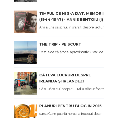
TIMPUL CE NI S-A DAT. MEMORII
(1944-1947) - ANNIE BENTOIU (I)
Am ajuns să scriu, în sfârşit, despre lectura mea 
THE TRIP - PE SCURT
18 zile de călătorie, aproximativ 2000 de kilometri 
CÂTEVA LUCRURI DESPRE
IRLANDA ŞI IRLANDEZI
Să o luăm cu începutul. Mi-a plăcut foarte mult Irl
PLANURI PENTRU BLOG ÎN 2015
sursa Cum poartă noroc la început de an, afișez și eu,