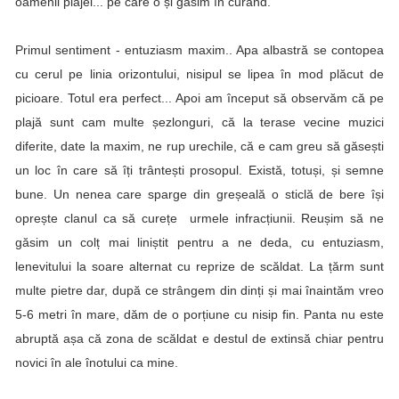
oamenii plajei... pe care o și găsim în curând.
Primul sentiment - entuziasm maxim.. Apa albastră se contopea
cu cerul pe linia orizontului, nisipul se lipea în mod plăcut de
picioare. Totul era perfect... Apoi am început să observăm că pe
plajă sunt cam multe șezlonguri, că la terase vecine muzici
diferite, date la maxim, ne rup urechile, că e cam greu să găsești
un loc în care să îți trântești prosopul. Există, totuși, și semne
bune. Un nenea care sparge din greșeală o sticlă de bere își
oprește clanul ca să curețe urmele infracțiunii. Reușim să ne
găsim un colț mai liniștit pentru a ne deda, cu entuziasm,
lenevitului la soare alternat cu reprize de scăldat. La țărm sunt
multe pietre dar, după ce strângem din dinți și mai înaintăm vreo
5-6 metri în mare, dăm de o porțiune cu nisip fin. Panta nu este
abruptă așa că zona de scăldat e destul de extinsă chiar pentru
novici în ale înotului ca mine.