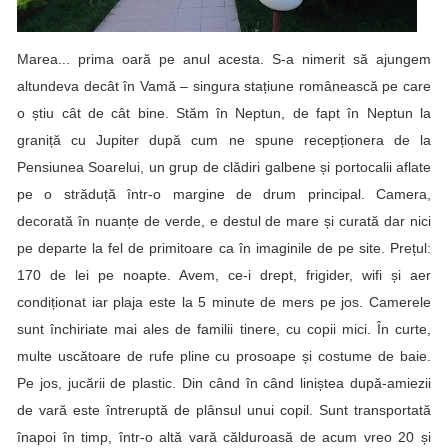
Marea... prima oară pe anul acesta. S-a nimerit să ajungem
altundeva decât în Vamă – singura stațiune românească pe care
o știu cât de cât bine. Stăm în Neptun, de fapt în Neptun la
graniță cu Jupiter după cum ne spune recepționera de la
Pensiunea Soarelui, un grup de clădiri galbene și portocalii aflate
pe o străduță într-o margine de drum principal. Camera,
decorată în nuanțe de verde, e destul de mare și curată dar nici
pe departe la fel de primitoare ca în imaginile de pe site. Prețul:
170 de lei pe noapte. Avem, ce-i drept, frigider, wifi și aer
condiționat iar plaja este la 5 minute de mers pe jos. Camerele
sunt închiriate mai ales de familii tinere, cu copii mici. În curte,
multe uscătoare de rufe pline cu prosoape și costume de baie.
Pe jos, jucării de plastic. Din când în când liniștea după-amiezii
de vară este întreruptă de plânsul unui copil. Sunt transportată
înapoi în timp, într-o altă vară călduroasă de acum vreo 20 și