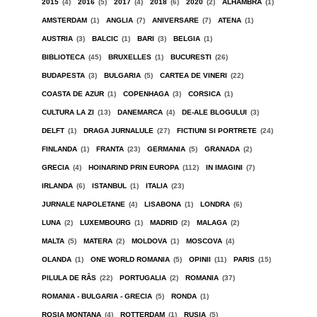
2015
(4)
2016
(5)
2017
(4)
2018
(6)
2020
(2)
ALHAMBRA
(1)
AMSTERDAM
(1)
ANGLIA
(7)
ANIVERSARE
(7)
ATENA
(1)
AUSTRIA
(3)
BALCIC
(1)
BARI
(3)
BELGIA
(1)
BIBLIOTECA
(45)
BRUXELLES
(1)
BUCURESTI
(26)
BUDAPESTA
(3)
BULGARIA
(5)
CARTEA DE VINERI
(22)
COASTA DE AZUR
(1)
COPENHAGA
(3)
CORSICA
(1)
CULTURA LA ZI
(13)
DANEMARCA
(4)
DE-ALE BLOGULUI
(3)
DELFT
(1)
DRAGA JURNALULE
(27)
FICTIUNI SI PORTRETE
(24)
FINLANDA
(1)
FRANTA
(23)
GERMANIA
(5)
GRANADA
(2)
GRECIA
(4)
HOINARIND PRIN EUROPA
(112)
IN IMAGINI
(7)
IRLANDA
(6)
ISTANBUL
(1)
ITALIA
(23)
JURNALE NAPOLETANE
(4)
LISABONA
(1)
LONDRA
(6)
LUNA
(2)
LUXEMBOURG
(1)
MADRID
(2)
MALAGA
(2)
MALTA
(5)
MATERA
(2)
MOLDOVA
(1)
MOSCOVA
(4)
OLANDA
(1)
ONE WORLD ROMANIA
(5)
OPINII
(11)
PARIS
(15)
PILULA DE RÂS
(22)
PORTUGALIA
(2)
ROMANIA
(37)
ROMANIA - BULGARIA - GRECIA
(5)
RONDA
(1)
ROSIA MONTANA
(4)
ROTTERDAM
(1)
RUSIA
(5)