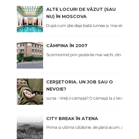
ALTE LOCURI DE VĂZUT (SAU
NU) ÎN MOSCOVA
După cum știe deja toată lumea și, mai ales cei care 
CÂMPINA ÎN 2007
Scormonind prin postările mai vechi, din prima viaț
CERŞETORIA. UN JOB SAU O
NEVOIE?
sursa - Vreţi o cămaşă? O cămaşă la 2 lei dau... - Hai 
CITY BREAK ÎN ATENA
Prima și ultima călătorie, de până acum, a anului, 