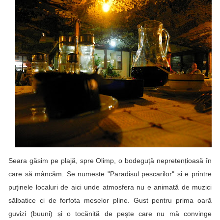
Seara găsim pe plajă, spre Olimp, o bodeguță nepretențioasă în
care să mâncăm. Se numește "Paradisul pescarilor" și e printre
puținele localuri de aici unde atmosfera nu e animată de muzici
sălbatice ci de forfota meselor pline. Gust pentru prima oară
guvizi (buuni) și o tocăniță de pește care nu mă convinge