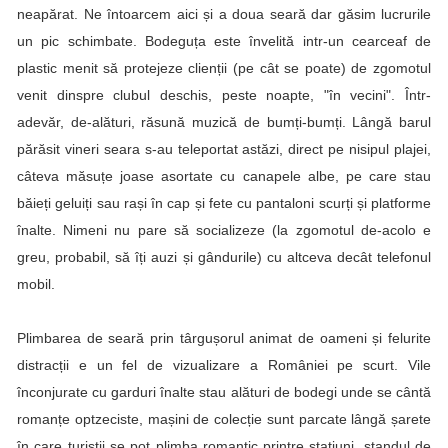
neapărat. Ne întoarcem aici și a doua seară dar găsim lucrurile
un pic schimbate. Bodeguța este învelită intr-un cearceaf de
plastic menit să protejeze clienții (pe cât se poate) de zgomotul
venit dinspre clubul deschis, peste noapte, "în vecini". Într-
adevăr, de-alături, răsună muzică de bumți-bumți. Lângă barul
părăsit vineri seara s-au teleportat astăzi, direct pe nisipul plajei,
câteva măsuțe joase asortate cu canapele albe, pe care stau
băieți geluiți sau rași în cap și fete cu pantaloni scurți și platforme
înalte. Nimeni nu pare să socializeze (la zgomotul de-acolo e
greu, probabil, să îți auzi și gândurile) cu altceva decât telefonul
mobil.
Plimbarea de seară prin târgușorul animat de oameni și felurite
distracții e un fel de vizualizare a României pe scurt. Vile
înconjurate cu garduri înalte stau alături de bodegi unde se cântă
romanțe optzeciste, mașini de colecție sunt parcate lângă șarete
în care turiștii se pot plimba romantic printre stațiuni, standul de