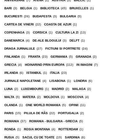
ANIVERSARE
(7)
ATENA
(1)
AUSTRIA
(3)
BALCIC
(1)
BARI
(3)
BELGIA
(1)
BIBLIOTECA
(45)
BRUXELLES
(1)
BUCURESTI
(26)
BUDAPESTA
(3)
BULGARIA
(5)
CARTEA DE VINERI
(22)
COASTA DE AZUR
(1)
COPENHAGA
(3)
CORSICA
(1)
CULTURA LA ZI
(13)
DANEMARCA
(4)
DE-ALE BLOGULUI
(3)
DELFT
(1)
DRAGA JURNALULE
(27)
FICTIUNI SI PORTRETE
(24)
FINLANDA
(1)
FRANTA
(23)
GERMANIA
(5)
GRANADA
(2)
GRECIA
(4)
HOINARIND PRIN EUROPA
(112)
IN IMAGINI
(7)
IRLANDA
(6)
ISTANBUL
(1)
ITALIA
(23)
JURNALE NAPOLETANE
(4)
LISABONA
(1)
LONDRA
(6)
LUNA
(2)
LUXEMBOURG
(1)
MADRID
(2)
MALAGA
(2)
MALTA
(5)
MATERA
(2)
MOLDOVA
(1)
MOSCOVA
(4)
OLANDA
(1)
ONE WORLD ROMANIA
(5)
OPINII
(11)
PARIS
(15)
PILULA DE RÂS
(22)
PORTUGALIA
(2)
ROMANIA
(37)
ROMANIA - BULGARIA - GRECIA
(5)
RONDA
(1)
ROSIA MONTANA
(4)
ROTTERDAM
(1)
RUSIA
(5)
SACUL CU DE TOATE
(19)
SARDINIA
(6)