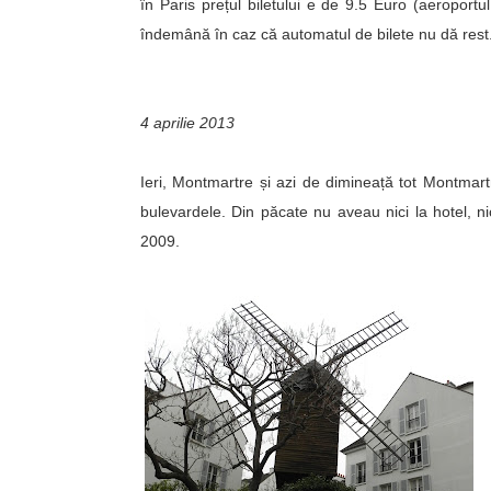
în Paris prețul biletului e de 9.5 Euro (aeroportu
îndemână în caz că automatul de bilete nu dă rest
4 aprilie 2013
Ieri, Montmartre și azi de dimineață tot Montmartr
bulevardele. Din păcate nu aveau nici la hotel, 
2009.