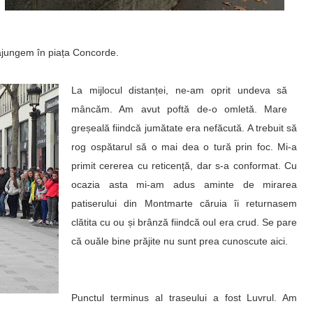
ajungem în piața Concorde.
La mijlocul distanței, ne-am oprit undeva să
mâncăm. Am avut poftă de-o omlet
ă
. Mare
greșeală fiindcă jumătate era nefăcută. A trebuit să
rog ospătarul să o mai dea o tură prin foc. Mi-a
primit cererea cu reticență, dar s-a conformat. Cu
ocazia asta mi-am adus aminte de mirarea
patiserului din Montmarte căruia îi returnasem
clătita cu ou și brânză fiindcă oul era crud. Se pare
că ouăle bine prăjite nu sunt prea cunoscute aici.
Punctul terminus al traseului a fost Luvrul. Am