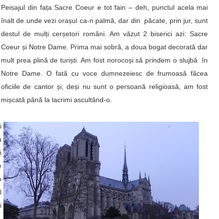
Peisajul din fața Sacre Coeur e tot fain – deh, punctul acela mai
înalt de unde vezi orașul ca-n palmă, dar din păcate, prin jur, sunt
destul de mulți cerșetori români. Am văzut 2 biserici azi: Sacre
Coeur și Notre Dame. Prima mai sobră, a doua bogat decorată dar
mult prea plină de turiști. Am fost norocoși să prindem o slujbă în
Notre Dame. O fată cu voce dumnezeiesc de frumoasă făcea
oficiile de cantor și, deși nu sunt o persoană religioasă, am fost
mișcată până la lacrimi ascultând-o.
i
u
i
e
o
l
i