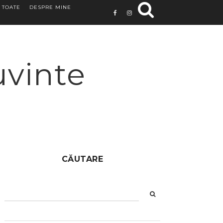
 TOATE
DESPRE MINE
uvinte
CĂUTARE