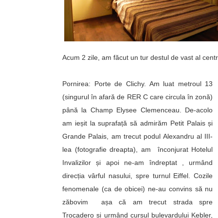
Acum 2 zile, am făcut un tur destul de vast al centr
Pornirea: Porte de Clichy. Am luat metroul 13
(singurul în afară de RER C care circula în zonă)
până la Champ Elysee Clemenceau. De-acolo
am ieșit la suprafață să admirăm Petit Palais și
Grande Palais, am trecut podul Alexandru al III-
lea (fotografie dreapta), am înconjurat Hotelul
Invalizilor și apoi ne-am îndreptat , urmând
direcția vârful nasului, spre turnul Eiffel. Cozile
fenomenale (ca de obicei) ne-au convins să nu
zăbovim așa că am trecut strada spre
Trocadero și urmând cursul bulevardului Kebler,