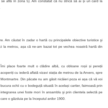
l se află în zona 5). Am constatat că nu strică să ai și un card la
.
e. Am căutat în zadar o hartă cu principalele obiective turistice şi
nici la metrou, așa că ne-am bazat tot pe vechea noastră hartă din
Îmi place foarte mult o clădire albă, cu obloane roșii și pereții
acoperiți cu iederă aflată vizavi stația de metrou de la Anvers, spre
Montmartre. Din păcate nu am găsit nicăieri poza ei așa că vă voi
bucura ochii cu o bodeguță situată în același cartier, faimoas
ă prin
integrarea unei foste mori în ansamblu
şi prin clientela selectă pe
care o găzduia pe la începutul anilor 1900.