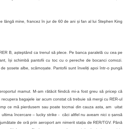
lângă mine, francez în jur de 60 de ani și fan al lui Stephen King
i RER B, așteptând ca trenul să plece. Pe banca paralelă cu cea pe
nt, își schimbă pantofii cu toc cu o pereche de bocanci comozi.
e de șosete albe, scămoșate. Pantofii sunt înveliți apoi într-o pungă
aeroportul mamut. M-am rătăcit fiindcă mi-a fost greu să pricep că
a-ți recupera bagajele iar acum constat că trebuie să mergi cu RER-ul
în timp ce mă pierdusem sau poate tocmai din cauza asta, am uitat
 ultima încercare – lucky strike - căci altfel nu aveam nici o șansă
umătate de oră prin aeroport am nimerit stația de RER/TGV. Până