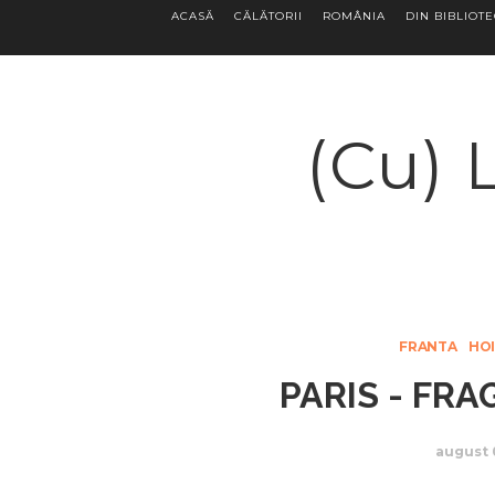
ACASĂ
CĂLĂTORII
ROMÂNIA
DIN BIBLIOT
(Cu) 
FRANTA
HOI
PARIS - FR
august 