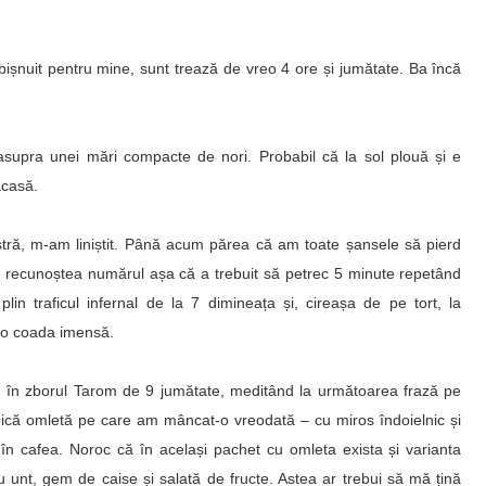
obișnuit pentru mine, sunt trează de vreo 4 ore și jumătate. Ba încă
asupra unei mări compacte de nori. Probabil că la sol plouă și e
acasă.
tră, m-am liniștit. Până acum părea că am toate șansele să pierd
mi recunoștea numărul așa că a trebuit să petrec 5 minute repetând
lin traficul infernal de la 7 dimineața și, cireașa de pe tort, la
 o coada imensă.
i, în zborul Tarom de 9 jum
ătate
, meditând la următoarea frază pe
nică omletă pe care am mâncat-o vreodată – cu miros îndoielnic și
i în cafea. Noroc că în același pachet cu omleta exista și varianta
cu unt, gem de caise și salată de fructe. Astea ar trebui să mă țină