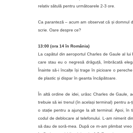
relativ sătulă pentru următoarele 2-3 ore.
Ca paranteză – acum am observat că și domnul de 
scrie. Oare despre ce?
13:00 (ora 14 în România)
La capătul din aeroportul Charles de Gaule al lu
care stau eu o negresă drăguță, îmbrăcată elega
Înainte să-i încalțe își trage în picioare o perech
de plastic și dispar în geanta încăpătoare.
În altă ordine de idei, urăsc Charles de Gaule, 
trebuie să iei trenul (în același terminal) pentru 
o stație pentru a ajunge la alt terminal. Apoi, 
codul de deblocare al telefonului. L-am nimerit din
să dau de soră-mea. După ce m-am plimbat vreo j