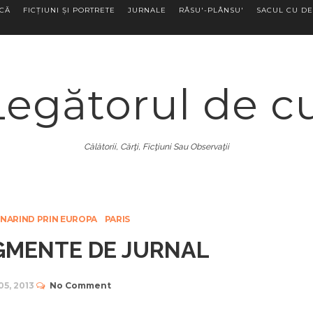
ECĂ
FICȚIUNI ȘI PORTRETE
JURNALE
RÂSU'-PLÂNSU'
SACUL CU DE
Legătorul de c
Călătorii, Cărţi, Ficţiuni Sau Observaţii
NARIND PRIN EUROPA
PARIS
AGMENTE DE JURNAL
05, 2013
No Comment