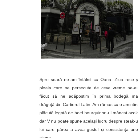
Spre seară ne-am întâlnit cu Oana. Ziua rece ș
ploaia care ne persecuta de ceva vreme ne-a
făcut să ne adăpostim în prima bodegă ma
drăguță din Cartierul Latin. Am rămas cu o amintir
plăcută legată de beef bourguinon-ul mâncat acol
dar V nu poate spune același lucru despre steak-u
lui care părea a avea gustul și consistența une
cizme.