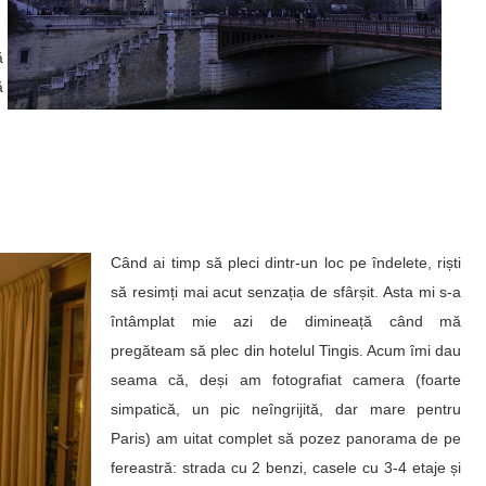
ă
ă
Când ai timp să pleci dintr-un loc pe îndelete, riști
să resimți mai acut senzația de sfârșit. Asta mi s-a
întâmplat mie azi de dimineață când mă
pregăteam să plec din hotelul
Tingis
. Acum îmi dau
seama că, deși am fotografiat camera (foarte
simpatică, un pic neîngrijită, dar mare pentru
Paris) am uitat complet să pozez panorama de pe
fereastră: strada cu 2 benzi, casele cu 3-4 etaje și