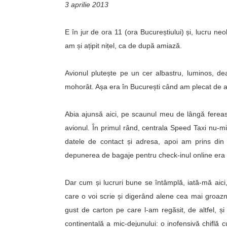
3 aprilie 2013
E în jur de ora 11 (ora Bucureștiului) și, lucru ne
am și ațipit nițel, ca de după amiază.
Avionul plutește pe un cer albastru, luminos, de
mohorât. Așa era în București când am plecat de 
Abia ajunsă aici, pe scaunul meu de lângă fereas
avionul. În primul rând, centrala Speed Taxi nu-
datele de contact și adresa, apoi am prins din p
depunerea de bagaje pentru check-inul online era
Dar cum și lucruri bune se întâmplă, iată-mă aic
care o voi scrie și digerând alene cea mai groaz
gust de carton pe care l-am regăsit, de altfel, ș
continentală a mic-dejunului: o inofensivă chiflă 