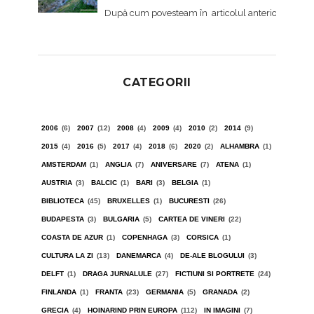
După cum povesteam în articolul anterior , spre sfâr
CATEGORII
2006
(6)
2007
(12)
2008
(4)
2009
(4)
2010
(2)
2014
(9)
2015
(4)
2016
(5)
2017
(4)
2018
(6)
2020
(2)
ALHAMBRA
(1)
AMSTERDAM
(1)
ANGLIA
(7)
ANIVERSARE
(7)
ATENA
(1)
AUSTRIA
(3)
BALCIC
(1)
BARI
(3)
BELGIA
(1)
BIBLIOTECA
(45)
BRUXELLES
(1)
BUCURESTI
(26)
BUDAPESTA
(3)
BULGARIA
(5)
CARTEA DE VINERI
(22)
COASTA DE AZUR
(1)
COPENHAGA
(3)
CORSICA
(1)
CULTURA LA ZI
(13)
DANEMARCA
(4)
DE-ALE BLOGULUI
(3)
DELFT
(1)
DRAGA JURNALULE
(27)
FICTIUNI SI PORTRETE
(24)
FINLANDA
(1)
FRANTA
(23)
GERMANIA
(5)
GRANADA
(2)
GRECIA
(4)
HOINARIND PRIN EUROPA
(112)
IN IMAGINI
(7)