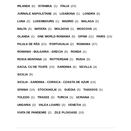
IRLANDA
(6)
ISTANBUL
(1)
ITALIA
(23)
JURNALE NAPOLETANE
(4)
LISABONA
(1)
LONDRA
(6)
LUNA
(2)
LUXEMBOURG
(1)
MADRID
(2)
MALAGA
(2)
MALTA
(5)
MATERA
(2)
MOLDOVA
(1)
MOSCOVA
(4)
OLANDA
(1)
ONE WORLD ROMANIA
(5)
OPINII
(11)
PARIS
(15)
PILULA DE RÂS
(22)
PORTUGALIA
(2)
ROMANIA
(37)
ROMANIA - BULGARIA - GRECIA
(5)
RONDA
(1)
ROSIA MONTANA
(4)
ROTTERDAM
(1)
RUSIA
(5)
SACUL CU DE TOATE
(19)
SARDINIA
(6)
SEVILLA
(4)
SICILIA
(9)
SICILIA - SARDINIA - CORSICA - COASTA DE AZUR
(14)
SPANIA
(10)
STOCKHOLM
(4)
SUEDIA
(5)
THASSOS
(1)
TOLEDO
(1)
TRASEE
(2)
TURCIA
(1)
UCRAINA
(1)
UNGARIA
(3)
VALEA LOAREI
(3)
VENETIA
(2)
VIATA DE PANDEMIE
(2)
ZILE PLOIOASE
(10)