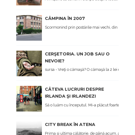
CÂMPINA ÎN 2007
Scormonind prin postările mai vechi, din prima viaț
CERŞETORIA. UN JOB SAU O
NEVOIE?
sursa - Vreţi o cămaşă? O cămaşă la 2 lei dau... - Hai 
CÂTEVA LUCRURI DESPRE
IRLANDA ŞI IRLANDEZI
Să o luăm cu începutul. Mi-a plăcut foarte mult Irl
CITY BREAK ÎN ATENA
Prima și ultima călătorie, de până acum, a anului, 