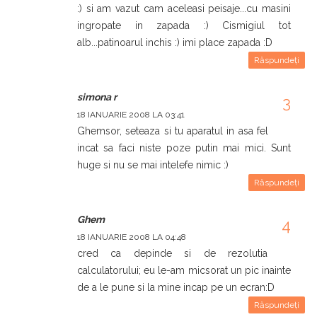
:) si am vazut cam aceleasi peisaje...cu masini
ingropate in zapada :) Cismigiul tot
alb...patinoarul inchis :) imi place zapada :D
Răspundeți
simona r
18 IANUARIE 2008 LA 03:41
Ghemsor, seteaza si tu aparatul in asa fel
incat sa faci niste poze putin mai mici. Sunt
huge si nu se mai intelefe nimic :)
Răspundeți
Ghem
18 IANUARIE 2008 LA 04:48
cred ca depinde si de rezolutia
calculatorului; eu le-am micsorat un pic inainte
de a le pune si la mine incap pe un ecran:D
Răspundeți