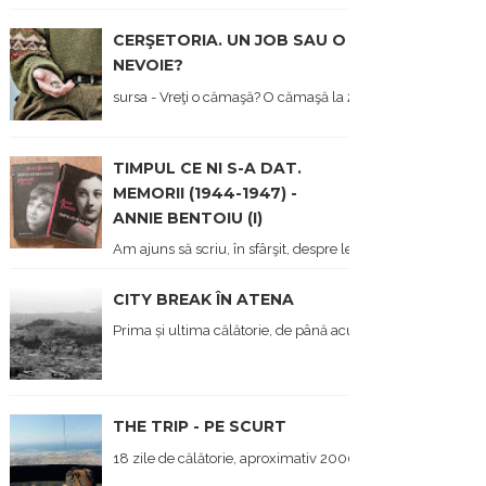
CERŞETORIA. UN JOB SAU O
NEVOIE?
sursa - Vreţi o cămaşă? O cămaşă la 2 lei dau... - Hai să ne opr
TIMPUL CE NI S-A DAT.
MEMORII (1944-1947) -
ANNIE BENTOIU (I)
Am ajuns să scriu, în sfârşit, despre lectura mea de metr
CITY BREAK ÎN ATENA
Prima și ultima călătorie, de până acum, a anului, a fost î
THE TRIP - PE SCURT
18 zile de călătorie, aproximativ 2000 de kilometri parcurși