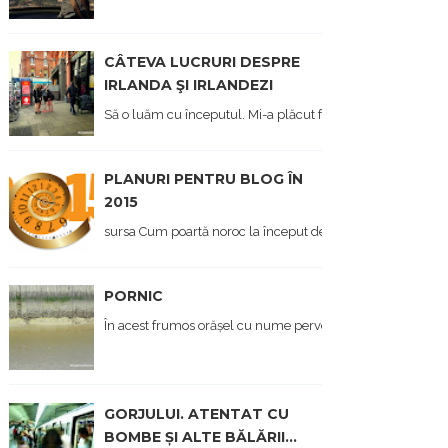
CÂTEVA LUCRURI DESPRE
IRLANDA ŞI IRLANDEZI
Să o luăm cu începutul. Mi-a plăcut foarte mult Irlanda, at
PLANURI PENTRU BLOG ÎN
2015
sursa Cum poartă noroc la început de an, afișez și eu, aici, o 
PORNIC
În acest frumos orășel cu nume pervers am ajuns în primăva
GORJULUI. ATENTAT CU
BOMBE ȘI ALTE BĂLĂRII...