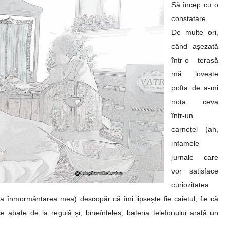
Să încep cu o
constatare.
De multe ori,
când așezată
într-o terasă
mă lovește
pofta de a-mi
nota ceva
într-un
carnețel (ah,
infamele
jurnale care
vor satisface
curiozitatea
 la înmormântarea mea) descopăr că îmi lipsește
fie
caietul, fie că
se abate de la regulă și, bineînțeles, bateria telefonului arată un