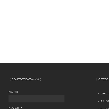
CONTACTEAZĂ-MĂ
CITESC
NUME
1001
ARIS
E-MAIL
*
BLOG