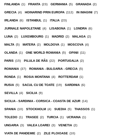
FINLANDA
(1)
FRANTA
(23)
GERMANIA
(5)
GRANADA
(2)
GRECIA
(4)
HOINARIND PRIN EUROPA
(112)
IN IMAGINI
(7)
IRLANDA
(6)
ISTANBUL
(1)
ITALIA
(23)
JURNALE NAPOLETANE
(4)
LISABONA
(1)
LONDRA
(6)
LUNA
(2)
LUXEMBOURG
(1)
MADRID
(2)
MALAGA
(2)
MALTA
(5)
MATERA
(2)
MOLDOVA
(1)
MOSCOVA
(4)
OLANDA
(1)
ONE WORLD ROMANIA
(5)
OPINII
(11)
PARIS
(15)
PILULA DE RÂS
(22)
PORTUGALIA
(2)
ROMANIA
(37)
ROMANIA - BULGARIA - GRECIA
(5)
RONDA
(1)
ROSIA MONTANA
(4)
ROTTERDAM
(1)
RUSIA
(5)
SACUL CU DE TOATE
(19)
SARDINIA
(6)
SEVILLA
(4)
SICILIA
(9)
SICILIA - SARDINIA - CORSICA - COASTA DE AZUR
(14)
SPANIA
(10)
STOCKHOLM
(4)
SUEDIA
(5)
THASSOS
(1)
TOLEDO
(1)
TRASEE
(2)
TURCIA
(1)
UCRAINA
(1)
UNGARIA
(3)
VALEA LOAREI
(3)
VENETIA
(2)
VIATA DE PANDEMIE
(2)
ZILE PLOIOASE
(10)