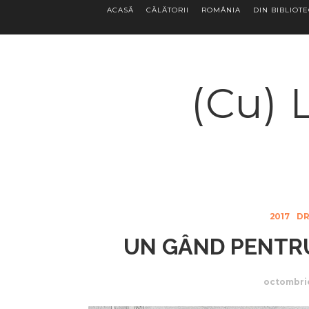
ACASĂ
CĂLĂTORII
ROMÂNIA
DIN BIBLIOT
(Cu) 
2017
DR
UN GÂND PENTR
octombrie