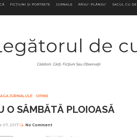
ECĂ
FICȚIUNI ȘI PORTRETE
JURNALE
RÂSU'-PLÂNSU'
SACUL CU DE
Legătorul de c
Călătorii, Cărţi, Ficţiuni Sau Observaţii
AGA JURNALULE
OPINII
U O SÂMBĂTĂ PLOIOASĂ
 07, 2017
No Comment