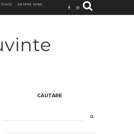
 TOATE
DESPRE MINE
uvinte
CĂUTARE