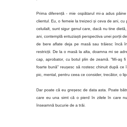
Prima diferență - mie ospătarul mi-a adus pâine i
clientul. Eu, o femeie la treizeci și ceva de ani, c
celuilalt, sunt sigur genul care, dacă nu tine die
ani, contemplă entuziaști perspectiva unei porții de 
de bere aflate deja pe masă sau trăiesc încă în
restricții. De la o masă la alta, doamna mi se adr
cap, aprobator, cu botul plin de zeamă. "Mi-aş fi
foarte bună
" reușesc să rostesc chinuit după ce î
pic, mental, pentru ceea ce consider, trecător, o li
Dar poate că eu greșesc de data asta. Poate bătrâni
care eu una simt că o pierd în zilele în care nu
înseamnă bucurie de a trăi.