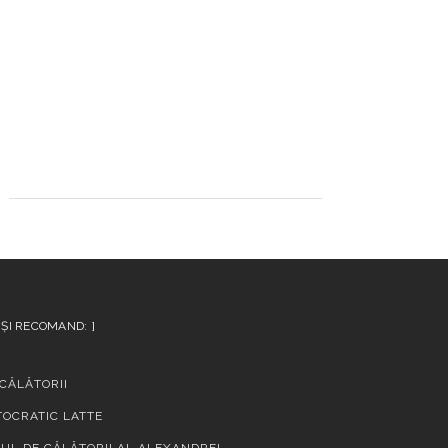
 ȘI RECOMAND:
 CĂLĂTORII
TOCRATIC LATTE
UL DE CĂLĂTORII AL ALEXANDREI