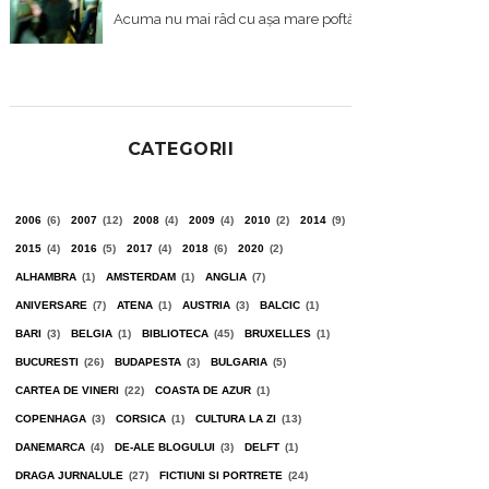
Acuma nu mai râd cu așa mare poftă, cum am făcut acum 11
CATEGORII
2006
(6)
2007
(12)
2008
(4)
2009
(4)
2010
(2)
2014
(9)
2015
(4)
2016
(5)
2017
(4)
2018
(6)
2020
(2)
ALHAMBRA
(1)
AMSTERDAM
(1)
ANGLIA
(7)
ANIVERSARE
(7)
ATENA
(1)
AUSTRIA
(3)
BALCIC
(1)
BARI
(3)
BELGIA
(1)
BIBLIOTECA
(45)
BRUXELLES
(1)
BUCURESTI
(26)
BUDAPESTA
(3)
BULGARIA
(5)
CARTEA DE VINERI
(22)
COASTA DE AZUR
(1)
COPENHAGA
(3)
CORSICA
(1)
CULTURA LA ZI
(13)
DANEMARCA
(4)
DE-ALE BLOGULUI
(3)
DELFT
(1)
DRAGA JURNALULE
(27)
FICTIUNI SI PORTRETE
(24)