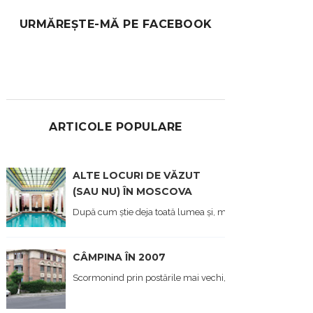
URMĂREȘTE-MĂ PE FACEBOOK
ARTICOLE POPULARE
ALTE LOCURI DE VĂZUT
(SAU NU) ÎN MOSCOVA
După cum știe deja toată lumea și, mai ales cei care îmi citi
CÂMPINA ÎN 2007
Scormonind prin postările mai vechi, din prima viață a blo