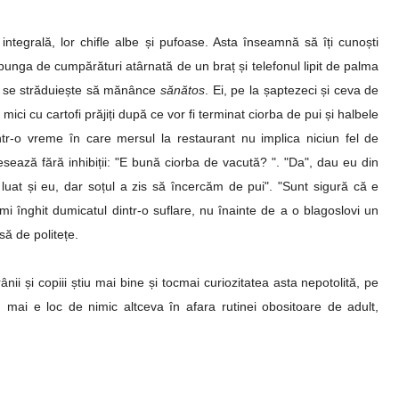
ntegrală, lor chifle albe și pufoase. Asta înseamnă să îți cunoști
u punga de cumpărături atârnată de un braț și telefonul lipit de palma
tă, se străduiește să mănânce
sănătos
. Ei, pe la șaptezeci și ceva de
mici cu cartofi prăjiți după ce vor fi terminat ciorba de pui și halbele
tr-o vreme în care mersul la restaurant nu implica niciun fel de
esează fără inhibiții: "E bună ciorba de vacută? ". "Da", dau eu din
 luat și eu, dar soțul a zis să încercăm de pui".
"Sunt sigură că e
mi înghit dumicatul dintr-o suflare, nu înainte de a o blagoslovi un
psă de politețe.
i și copiii știu mai bine și tocmai curiozitatea asta nepotolită, pe
 mai e loc de nimic altceva în afara rutinei obositoare de adult,