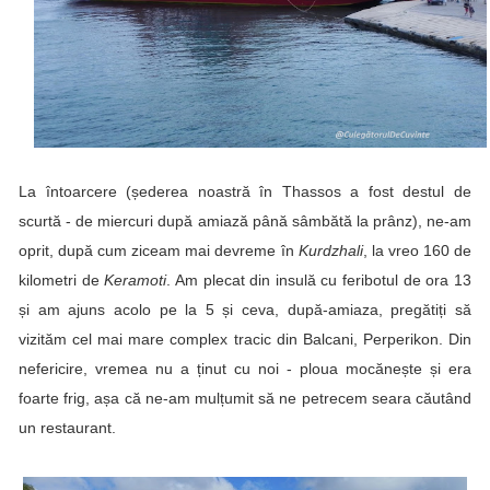
La întoarcere (șederea noastră în Thassos a fost destul de
scurtă - de miercuri după amiază până sâmbătă la prânz), ne-am
oprit, după cum ziceam mai devreme în
Kurdzhali
, la vreo 160 de
kilometri de
Keramoti
. Am plecat din insulă cu feribotul de ora 13
și am ajuns acolo pe la 5 și ceva, după-amiaza, pregătiți să
vizităm cel mai mare complex tracic din Balcani,
Perperikon
. Din
nefericire, vremea nu a ținut cu noi - ploua mocănește și era
foarte frig, așa că ne-am mulțumit să ne petrecem seara căutând
un restaurant.