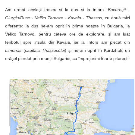
Am urmat același traseu și la dus și la întors:
București -
Giurgiu/Ruse - Veliko Tarnovo - Kavala - Thassos
, cu două mici
diferențe: la dus ne-am oprit în prima noapte în Bulgaria, la
Veliko Tarnovo
, pentru câteva ore de explorare, și am luat
feribotul spre insulă din
Kavala
, iar la întors am plecat din
Limenas
(capitala
Thassosului
) și ne-am oprit în
Kurdzhali
, un
orășel pierdut prin munții Bulgariei, cu împrejurimi foarte pitorești.