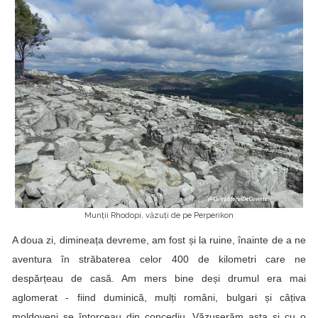
Munții Rhodopi, văzuți de pe Perperikon
A doua zi, dimineața devreme, am fost și la ruine, înainte de a ne
aventura în străbaterea celor 400 de kilometri care ne
despărțeau de casă. Am mers bine deși drumul era mai
aglomerat - fiind duminică, mulți români, bulgari și câțiva
moldoveni se întorceau din concediu. Văzuserăm asta și cu o