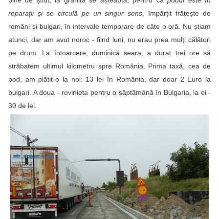
bine de știut, la graniță se așteaptă, pentru că
podul este în
reparații și se circulă pe un singur sens
, împărțit frățește de
români și bulgari, în intervale temporare de câte o oră. Nu știam
atunci, dar am avut noroc - fiind luni, nu erau prea mulți călători
pe drum. La întoarcere, duminică seara, a durat trei ore să
străbatem ultimul kilometru spre România. Prima taxă, cea de
pod, am plătit-o la noi: 13 lei în România, dar doar 2 Euro la
bulgari. A doua - rovinieta pentru o săptămână în Bulgaria, la ei -
30 de lei.