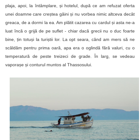
plaja, apoi, la întâmplare, și hotelul, după ce am refuzat oferta
unei doamne care creștea găini și nu vorbea nimic altceva decât
greaca, de a dormi la ea. Am plătit cazarea cu cardul și asta ne-a
luat încă o grijă de pe suflet - chiar dacă grecii nu o duc foarte
bine, țin totuși la turiștii lor. La opt seara, când am mers să ne
scăldăm pentru prima oară, apa era o oglindă fără valuri, cu o
temperatură de peste treizeci de grade. În larg, se vedeau
vaporașe și conturul muntos al Thassosului.