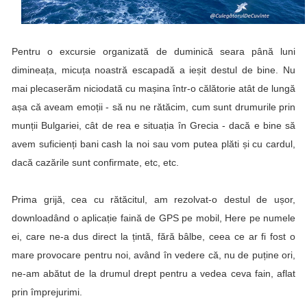
Pentru o excursie organizată de duminică seara până luni
dimineața, micuța noastră escapadă a ieșit destul de bine. Nu
mai plecaserăm niciodată cu mașina într-o călătorie atât de lungă
așa că aveam emoții - să nu ne rătăcim, cum sunt drumurile prin
munții Bulgariei, cât de rea e situația în Grecia - dacă e bine să
avem suficienți bani cash la noi sau vom putea plăti și cu cardul,
dacă cazările sunt confirmate, etc, etc.
Prima grijă, cea cu rătăcitul, am rezolvat-o destul de ușor,
downloadând o aplicație faină de GPS pe mobil,
Here
pe numele
ei, care ne-a dus direct la țintă, fără bâlbe, ceea ce ar fi fost o
mare provocare pentru noi, având în vedere că, nu de puține ori,
ne-am abătut de la drumul drept pentru a vedea ceva fain, aflat
prin împrejurimi.