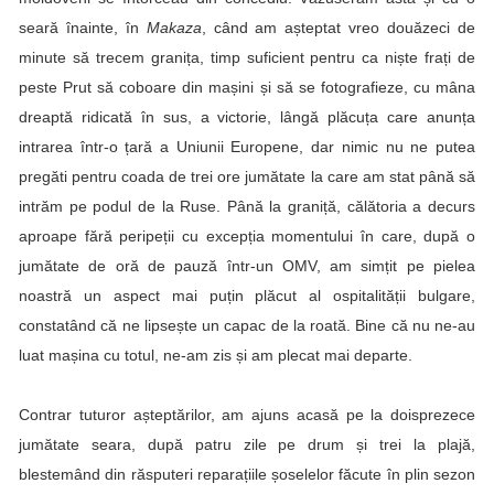
seară înainte, în
Makaza
, când am așteptat vreo douăzeci de
minute să trecem granița, timp suficient pentru ca niște frați de
peste Prut să coboare din mașini și să se fotografieze, cu mâna
dreaptă ridicată în sus, a victorie, lângă plăcuța care anunța
intrarea într-o țară a Uniunii Europene, dar nimic nu ne putea
pregăti pentru coada de trei ore jumătate la care am stat până să
intrăm pe podul de la Ruse. Până la graniță, călătoria a decurs
aproape fără peripeții cu excepția momentului în care, după o
jumătate de oră de pauză într-un OMV, am simțit pe pielea
noastră un aspect mai puțin plăcut al ospitalității bulgare,
constatând că ne lipsește un capac de la roată. Bine că nu ne-au
luat mașina cu totul, ne-am zis și am plecat mai departe.
Contrar tuturor așteptărilor, am ajuns acasă pe la doisprezece
jumătate seara, după patru zile pe drum și trei la plajă,
blestemând din răsputeri reparațiile șoselelor făcute în plin sezon