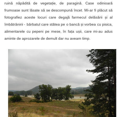
ruină năpădită de vegetație, de paragină. Case odinioară
frumoase sunt lăsate să se descompună încet. Mi-ar fi plăcut să
fotografiez aceste locuri care degajă farmecul delăsării și al
îmbătrânirii - bărbatul care stătea pe o bancă și vorbea cu pisica,
alimentarele cu pepeni pe mese, în fața ușii, care mi-au adus
aminte de aprozarele de demult dar nu aveam timp.