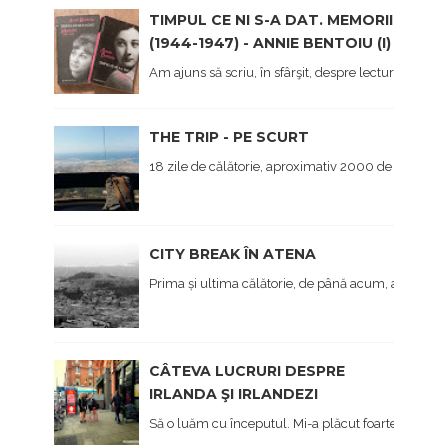
TIMPUL CE NI S-A DAT. MEMORII
(1944-1947) - ANNIE BENTOIU (I)
Am ajuns să scriu, în sfârşit, despre lectura mea 
THE TRIP - PE SCURT
18 zile de călătorie, aproximativ 2000 de kilometri 
CITY BREAK ÎN ATENA
Prima și ultima călătorie, de până acum, a anului, 
CÂTEVA LUCRURI DESPRE
IRLANDA ŞI IRLANDEZI
Să o luăm cu începutul. Mi-a plăcut foarte mult Irl