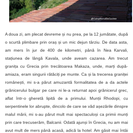
A doua zi, am plecat devreme și nu prea, pe la 12 jumătate, după
o scurtă plimbare prin oraș și un mic dejun târziu. De data asta,
am mers în jur de 400 de kilometri, până în
Nea Karvali
,
stațiunea de lângă Kavala, unde aveam cazarea. Am trecut
granița cu Grecia prin trecătoarea
Makaza
, unde, marți după-
amiaza, eram singurii rătăciți pe munte. Ca și la trecerea graniței
românești, mi s-a părut amuzantă formalitatea de a da actele
grănicerului bulgar pe care ni le-a returnat apoi grănicerul grec,
aflat într-o gheretă lipită de a primului. Munții Rhodopi, cu
serpentinele lor abrupte, dincolo de care se văd așezările dinspre
malul mării, mi s-au părut mult mai spectaculoși ca primii munți
prin care trecuserăm, Balcanii. Odată ajunși în Grecia, nu am mai
avut mult de mers până acasă, adică la hotel. Am găsit mai întâi