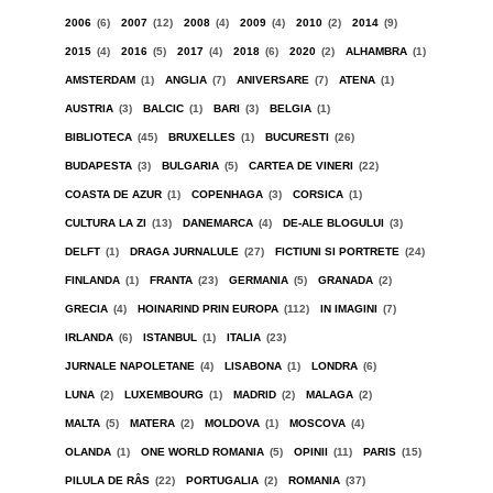
2006
(6)
2007
(12)
2008
(4)
2009
(4)
2010
(2)
2014
(9)
2015
(4)
2016
(5)
2017
(4)
2018
(6)
2020
(2)
ALHAMBRA
(1)
AMSTERDAM
(1)
ANGLIA
(7)
ANIVERSARE
(7)
ATENA
(1)
AUSTRIA
(3)
BALCIC
(1)
BARI
(3)
BELGIA
(1)
BIBLIOTECA
(45)
BRUXELLES
(1)
BUCURESTI
(26)
BUDAPESTA
(3)
BULGARIA
(5)
CARTEA DE VINERI
(22)
COASTA DE AZUR
(1)
COPENHAGA
(3)
CORSICA
(1)
CULTURA LA ZI
(13)
DANEMARCA
(4)
DE-ALE BLOGULUI
(3)
DELFT
(1)
DRAGA JURNALULE
(27)
FICTIUNI SI PORTRETE
(24)
FINLANDA
(1)
FRANTA
(23)
GERMANIA
(5)
GRANADA
(2)
GRECIA
(4)
HOINARIND PRIN EUROPA
(112)
IN IMAGINI
(7)
IRLANDA
(6)
ISTANBUL
(1)
ITALIA
(23)
JURNALE NAPOLETANE
(4)
LISABONA
(1)
LONDRA
(6)
LUNA
(2)
LUXEMBOURG
(1)
MADRID
(2)
MALAGA
(2)
MALTA
(5)
MATERA
(2)
MOLDOVA
(1)
MOSCOVA
(4)
OLANDA
(1)
ONE WORLD ROMANIA
(5)
OPINII
(11)
PARIS
(15)
PILULA DE RÂS
(22)
PORTUGALIA
(2)
ROMANIA
(37)