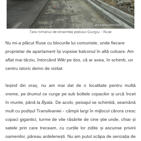
Țara nimănui de dinaintea podului Giurgiu - Ruse
Nu mi-a plăcut
Ruse
cu blocurile lui comuniste, unde fiecare
proprietar de apartament își vopsise balconul în altă culoare. Am
aflat mai târziu, întorcând
Wiki
pe dos, că ar avea, în schimb, un
centru istoric demn de vizitat.
Ieșind din oraș, nu am mai dat de o localitate pentru multă
vreme, pe drumul ce curge pe sub boltele copacilor și urcă încet
în munte, până la
Byala
. De acolo, peisajul se schimbă, seamănă
mult cu podișul Transilvaniei - câmpii largi în mijlocul cărora cresc
copaci gigantici, turme de vite răsărite de cine știe unde, chiar și
satele prin care treceam, cu curțile lor zidite și ascunse privirii
oamenilor, păreau ardelenești. Nu am putut scăpa de senzația de