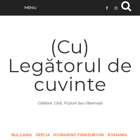
(Cu)
Legătorul de
cuvinte
Călătorii, Cărţi, Ficţiuni Sau Observaţii
BULGARIA
GRECIA
HOINARIND PRIN EUROPA
ROMANIA