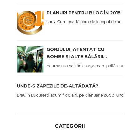
PLANURI PENTRU BLOG ÎN 2015
sursa Cum poartă noroc la început de an, afișez și eu,
GORJULUI. ATENTAT CU
BOMBE ȘI ALTE BĂLĂRII...
Acuma nu mai râd cu așa mare poftă, cum am făcut 
UNDE-S ZĂPEZILE DE-ALTĂDATĂ?
Erau în București, acum fix 8 ani, pe 3 ianuarie 2008, undeva pe lâ
CATEGORII