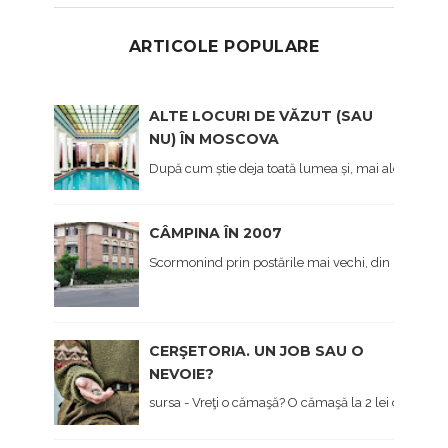
ARTICOLE POPULARE
ALTE LOCURI DE VĂZUT (SAU
NU) ÎN MOSCOVA
După cum știe deja toată lumea și, mai ales cei care 
CÂMPINA ÎN 2007
Scormonind prin postările mai vechi, din prima viaț
CERŞETORIA. UN JOB SAU O
NEVOIE?
sursa - Vreţi o cămaşă? O cămaşă la 2 lei dau... - Hai 