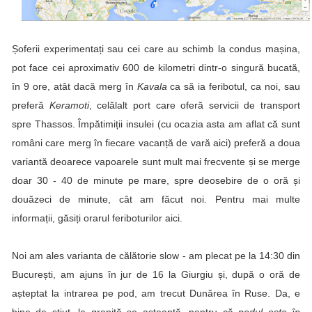
Șoferii experimentați sau cei care au schimb la condus mașina,
pot face cei aproximativ 600 de kilometri dintr-o singură bucată,
în 9 ore, atât dacă merg în
Kavala
ca să ia feribotul, ca noi, sau
preferă
Keramoti
, celălalt port care oferă servicii de transport
spre Thassos. Împătimiții insulei (cu ocazia asta am aflat că sunt
români care merg în fiecare vacanță de vară aici) preferă a doua
variantă deoarece vapoarele sunt mult mai frecvente și se merge
doar 30 - 40 de minute pe mare, spre deosebire de o oră și
douăzeci de minute, cât am făcut noi. Pentru mai multe
informații, găsiți orarul feriboturilor
aici
.
Noi am ales varianta de călătorie slow - am plecat pe la 14:30 din
București, am ajuns în jur de 16 la Giurgiu și, după o oră de
așteptat la intrarea pe pod, am trecut Dunărea în Ruse. Da, e