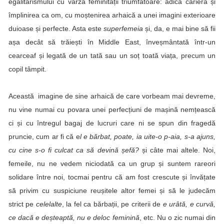
egalitarismului cu varza feminității triumfătoare: adică cariera și
împlinirea ca om, cu moștenirea arhaică a unei imagini exterioare
duioase și perfecte. Asta este
superfemeia
și, da, e mai bine să fii
așa decât să trăiești în Middle East, înveșmântată într-un
cearceaf și legată de un tată sau un soț toată viața, precum un
copil tâmpit.
Această imagine de sine arhaică de care vorbeam mai devreme,
nu vine numai cu povara unei perfecțiuni de mașină nemțească
ci și cu întregul bagaj de lucruri care ni se spun din fragedă
pruncie, cum ar fi că e
l e bărbat, poate, ia uite-o p-aia, s-a ajuns,
cu cine s-o fi culcat ca să devină șefă?
și câte mai altele. Noi,
femeile, nu ne vedem niciodată ca un grup și suntem rareori
solidare între noi, tocmai pentru că am fost crescute și învățate
să privim cu suspiciune reușitele altor femei și să le judecăm
strict pe
celelalte
, la fel ca bărbații, pe criterii de
e urâtă, e curvă,
ce dacă e deșteaptă, nu e deloc feminină
, etc. Nu o zic numai din