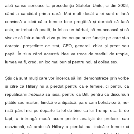
aibă șanse serioase la președenția Statelor Unite, ci din 2008,
când a candidat prima oară. Mai mult decât a ei sunt o fană
convinsă a ideii că o femeie bine pregătită și dornică să facă
asta, ar trebui să poată, la fel ca un bărbat, să muncească și să
viseze că într-o bună zi va putea ocupa orice funcție pe care și-o
dorește: președinte de stat, CEO, general, chiar și preot sau
papă. În ziua când această idee va trece de stadiul de utopie,
lumea va fi, cred, un loc mai bun și pentru noi, al doilea sex.
Știu că sunt mulți care vor încerca să îmi demonstreze prin vorbe
și cifre că Hillary nu a pierdut pentru că e femeie, ci pentru că
republicanii
trebuiau
să iasă, pentru că Bill, pentru că discursuri
plătite sau mailuri, fiindcă e antipatică, pare cam bolnăvioară, nu-
i stă părul nici pe departe la fel de bine ca lui Trump, etc. E, de
fapt, o întreagă modă acum printre analiștii de profesie sau
ocazionali, să arate că Hillary a pierdut nu fiindcă e femeie ci