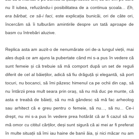
nu îl iubea, refuzându-i posibilitatea de a continua școala...
Eh,
era bărbat, ce să-i faci
, este explicația bunicăi, ori de câte ori,
încercăm să îi tulburăm amintirile despre un tată aproape de
basm cu întrebări aluzive.
Replica asta am auzit-o de nenumărate ori de-a lungul vieții, mai
ales după ce am ajuns la pubertate când mi s-a pus în vedere că
sunt femeie și că trebuie să mă comport după un set de reguli
diferit de cel al băieților, adică să fiu drăguță și elegantă, să port
tocuri, nu bocanci, să îmi păzesc himenul ca pe ochii din cap, să
nu întârzii prea mult seara prin oraș, să nu mă duc pe munte, că
asta e treabă de băieți, să nu mă gândesc să mă fac arheolog
sau arhitect că e greu pentru o femeie, să nu..., să nu... Ce-i
drept, nu mi s-a pus în vedere prea hotărât că ar fi cazul să nu
mă omor cu cititul cărților, deși sunt sigură că ai mei ar fi preferat
în multe situații să îmi iau haine de banii ăia, și nici măcar nu am