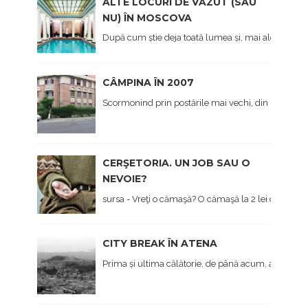
ALTE LOCURI DE VĂZUT (SAU
NU) ÎN MOSCOVA
După cum știe deja toată lumea și, mai ales cei care 
CÂMPINA ÎN 2007
Scormonind prin postările mai vechi, din prima viaț
CERŞETORIA. UN JOB SAU O
NEVOIE?
sursa - Vreţi o cămaşă? O cămaşă la 2 lei dau... - Hai 
CITY BREAK ÎN ATENA
Prima și ultima călătorie, de până acum, a anului, 