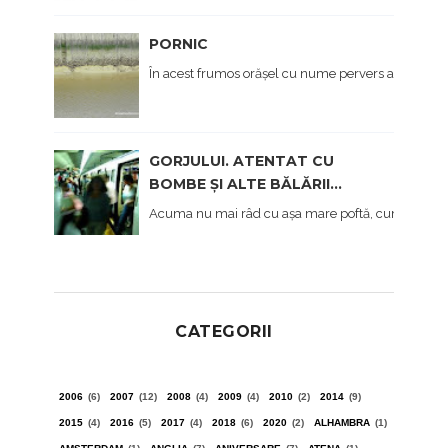
PORNIC
În acest frumos orășel cu nume pervers am ajuns în
GORJULUI. ATENTAT CU
BOMBE ȘI ALTE BĂLĂRII...
Acuma nu mai râd cu așa mare poftă, cum am făcut 
CATEGORII
2006
(6)
2007
(12)
2008
(4)
2009
(4)
2010
(2)
2014
(9)
2015
(4)
2016
(5)
2017
(4)
2018
(6)
2020
(2)
ALHAMBRA
(1)