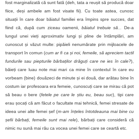
fost marginalizată că sunt fată (deh, tata a reușit să producă doar
fiice, deși ambele am fost visate fii). Cu toate astea, cunosc
situații în care doar băiatul familiei era împins spre succes, dat
fiind că, după cum ziceau oamenii,
băiatul trebuie să...
De-a
lungul unei vieți aproximativ lungi și pline de întâmplări, am
cunoscut și văzut multe: pipăieli nenumărate prin mijloacele de
transport în comun (
cum ar fi ca și noi, femeile, să apreciem tactil
fundurile sau piepturile bărbaților drăguți care ne ies în cale?
),
băieți care luau note mai mari ca mine în contextul în care eu
vorbeam (bine) douăzeci de minute și ei două, dar arătau bine în
costum iar profesoara era femeie, cunoscuți care se mirau că pot
să beau o bere (
fetele pe care le știu eu, beau suc
), tipi care
erau șocați că am făcut o facultate mai tehnică, femei stresate de
ideea unei alte femei șef (
m-am înțeles întotdeauna mai bine cu
șefii bărbați, femeile sunt mai rele
), bărbați care consideră că
nimic nu sună mai rău ca vocea unei femei care se ceartă etc.