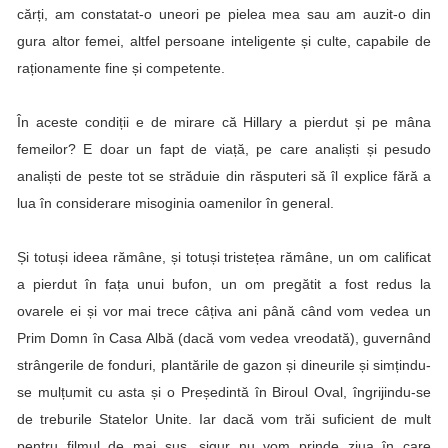
cărți, am constatat-o uneori pe pielea mea sau am auzit-o din
gura altor femei, altfel persoane inteligente și culte, capabile de
raționamente fine și competente.
În aceste condiții e de mirare că Hillary a pierdut și pe mâna
femeilor? E doar un fapt de viață, pe care analiști și pesudo
analiști de peste tot se străduie din răsputeri să îl explice fără a
lua în considerare misoginia oamenilor în general.
Și totuși ideea rămâne, și totuși tristețea rămâne, un om calificat
a pierdut în fața unui bufon, un om pregătit a fost redus la
ovarele ei și vor mai trece câțiva ani până când vom vedea un
Prim Domn în Casa Albă (dacă vom vedea vreodată), guvernând
strângerile de fonduri, plantările de gazon și dineurile și simțindu-
se mulțumit cu asta și o Președintă în Biroul Oval, îngrijindu-se
de treburile Statelor Unite. Iar dacă vom trăi suficient de mult
pentru filmul de mai sus, sigur nu vom prinde ziua în care