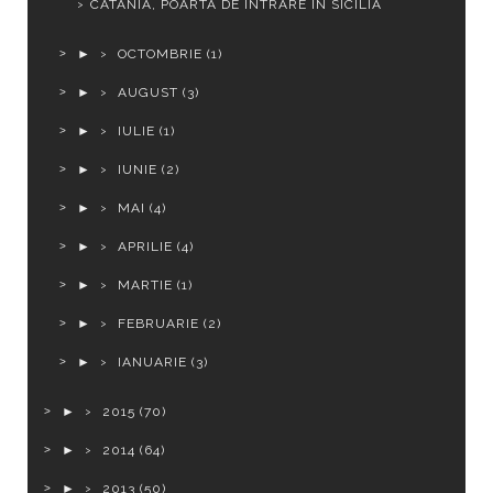
CATANIA, POARTA DE INTRARE ÎN SICILIA
►
OCTOMBRIE
(1)
►
AUGUST
(3)
►
IULIE
(1)
►
IUNIE
(2)
►
MAI
(4)
►
APRILIE
(4)
►
MARTIE
(1)
►
FEBRUARIE
(2)
►
IANUARIE
(3)
►
2015
(70)
►
2014
(64)
►
2013
(50)