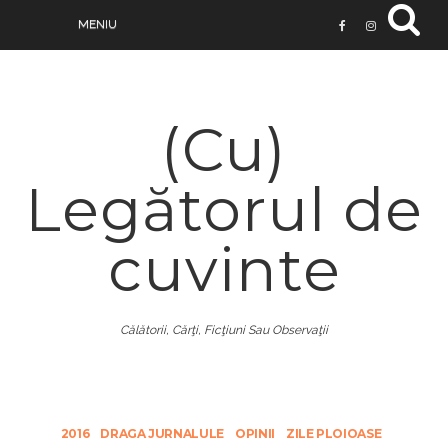
(Cu)
Legătorul de
cuvinte
Călătorii, Cărţi, Ficţiuni Sau Observaţii
2016
DRAGA JURNALULE
OPINII
ZILE PLOIOASE