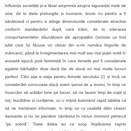
Influența societății și-a lăsat amprenta asupra siguranței mele de
sine, de la diete prelungite și inumane, ținute nu pentru a fi
sănătoasă ci pentru a atinge dimensiunile considerate atractive
conform standardelor după care trăim, de la tolerarea
comportamentelor dăunătoare ale apropiaților (inclusiv un fost
iubit care își făcuse un obicei din a-mi număra lingurile de
mâncare), până la înregimentarea mai mult sau mai puțin voită în
această epocă post feministă în care femeile pot fi considerate
egalele bărbaților doar dacă fac de două ori mai multe lucruri
perfect. Căci așa e viața pentru femeile secolului 21 și încă ne
considerăm norocoase dacă avem șansa de a munci, în timp ce
încercăm să arătăm bine pe tocuri, să ne facem timp de copii și
soț, bucătărie și curățenie, cu o mână butonând rapid tableta ca
să ne menținem informate, în timp ce cu cealaltă dăm ceaiuri
dansante și nu ne pierdem zâmbetul în niciun moment petrecut
"pe scenă". Toate ăstea au ca scop împăcarea caprei