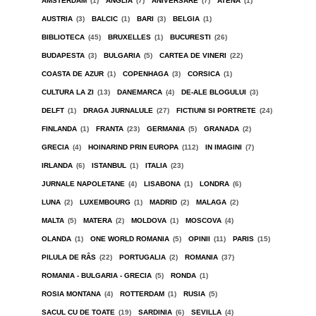
AMSTERDAM
(1)
ANGLIA
(7)
ANIVERSARE
(7)
ATENA
(1)
AUSTRIA
(3)
BALCIC
(1)
BARI
(3)
BELGIA
(1)
BIBLIOTECA
(45)
BRUXELLES
(1)
BUCURESTI
(26)
BUDAPESTA
(3)
BULGARIA
(5)
CARTEA DE VINERI
(22)
COASTA DE AZUR
(1)
COPENHAGA
(3)
CORSICA
(1)
CULTURA LA ZI
(13)
DANEMARCA
(4)
DE-ALE BLOGULUI
(3)
DELFT
(1)
DRAGA JURNALULE
(27)
FICTIUNI SI PORTRETE
(24)
FINLANDA
(1)
FRANTA
(23)
GERMANIA
(5)
GRANADA
(2)
GRECIA
(4)
HOINARIND PRIN EUROPA
(112)
IN IMAGINI
(7)
IRLANDA
(6)
ISTANBUL
(1)
ITALIA
(23)
JURNALE NAPOLETANE
(4)
LISABONA
(1)
LONDRA
(6)
LUNA
(2)
LUXEMBOURG
(1)
MADRID
(2)
MALAGA
(2)
MALTA
(5)
MATERA
(2)
MOLDOVA
(1)
MOSCOVA
(4)
OLANDA
(1)
ONE WORLD ROMANIA
(5)
OPINII
(11)
PARIS
(15)
PILULA DE RÂS
(22)
PORTUGALIA
(2)
ROMANIA
(37)
ROMANIA - BULGARIA - GRECIA
(5)
RONDA
(1)
ROSIA MONTANA
(4)
ROTTERDAM
(1)
RUSIA
(5)
SACUL CU DE TOATE
(19)
SARDINIA
(6)
SEVILLA
(4)