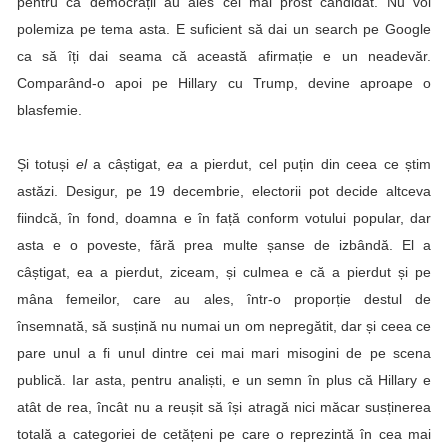
pentru că democrații au ales cel mai prost candidat. Nu voi
polemiza pe tema asta. E suficient să dai un search pe Google
ca să îți dai seama că această afirmație e un neadevăr.
Comparând-o apoi pe Hillary cu Trump, devine aproape o
blasfemie.
Și totuși
el
a câștigat,
ea
a pierdut, cel puțin din ceea ce știm
astăzi. Desigur, pe 19 decembrie, electorii pot decide altceva
fiindcă, în fond, doamna e în față conform votului popular, dar
asta e o poveste, fără prea multe șanse de izbândă. El a
câștigat, ea a pierdut, ziceam, și culmea e că a pierdut și pe
mâna femeilor, care au ales, într-o proporție destul de
însemnată, să susțină nu numai un om nepregătit, dar și ceea ce
pare unul a fi unul dintre cei mai mari misogini de pe scena
publică. Iar asta, pentru analiști, e un semn în plus că Hillary e
atât de rea, încât nu a reușit să își atragă nici măcar susținerea
totală a categoriei de cetățeni pe care o reprezintă în cea mai