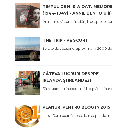
TIMPUL CE NI S-A DAT. MEMORII
(1944-1947) - ANNIE BENTOIU (I)
Am ajuns să scriu, în sfârşit, despre lectura mea 
THE TRIP - PE SCURT
18 zile de călătorie, aproximativ 2000 de kilometri 
CÂTEVA LUCRURI DESPRE
IRLANDA ŞI IRLANDEZI
Să o luăm cu începutul. Mi-a plăcut foarte mult Irl
PLANURI PENTRU BLOG ÎN 2015
sursa Cum poartă noroc la început de an, afișez și eu,