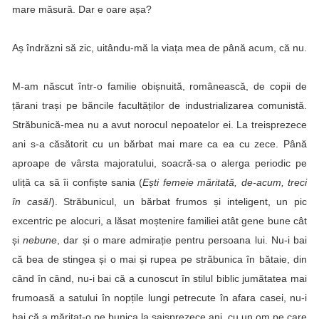
mare măsură. Dar e oare așa?
Aș îndrăzni să zic, uitându-mă la viața mea de până acum, că nu.
M-am născut într-o familie obișnuită, românească, de copii de
țărani trași pe băncile facultăților de industrializarea comunistă.
Străbunică-mea
nu a avut norocul nepoatelor ei. La treisprezece
ani s-a căsătorit cu un bărbat mai mare ca ea cu zece. Până
aproape de vârsta majoratului, soacră-sa o alerga periodic pe
uliță ca să îi confiște sania (
Ești femeie măritată, de-acum, treci
în casă!
). Străbunicul, un bărbat frumos și inteligent, un pic
excentric pe alocuri, a lăsat moștenire familiei atât gene bune cât
și
nebune
, dar și o mare admirație pentru persoana lui. Nu-i bai
că bea de stingea și o mai și rupea pe străbunica în bătaie, din
când în când, nu-i bai că a cunoscut în stilul biblic jumătatea mai
frumoasă a satului în nopțile lungi petrecute în afara casei, nu-i
bai că a măritat-o pe bunica la șaisprezece ani, cu un om pe care