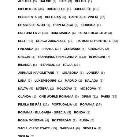
AUSTRIA
(3)
BALCIC
(1)
BARI
(3)
BELGIA
(1)
BIBLIOTECA
(45)
BRUXELLES
(1)
BUCURESTI
(26)
BUDAPESTA
(3)
BULGARIA
(5)
CARTEA DE VINERI
(22)
COASTA DE AZUR
(1)
COPENHAGA
(3)
CORSICA
(1)
CULTURA LA ZI
(13)
DANEMARCA
(4)
DE-ALE BLOGULUI
(3)
DELFT
(1)
DRAGA JURNALULE
(27)
FICTIUNI SI PORTRETE
(24)
FINLANDA
(1)
FRANTA
(23)
GERMANIA
(5)
GRANADA
(2)
GRECIA
(4)
HOINARIND PRIN EUROPA
(112)
IN IMAGINI
(7)
IRLANDA
(6)
ISTANBUL
(1)
ITALIA
(23)
JURNALE NAPOLETANE
(4)
LISABONA
(1)
LONDRA
(6)
LUNA
(2)
LUXEMBOURG
(1)
MADRID
(2)
MALAGA
(2)
MALTA
(5)
MATERA
(2)
MOLDOVA
(1)
MOSCOVA
(4)
OLANDA
(1)
ONE WORLD ROMANIA
(5)
OPINII
(11)
PARIS
(15)
PILULA DE RÂS
(22)
PORTUGALIA
(2)
ROMANIA
(37)
ROMANIA - BULGARIA - GRECIA
(5)
RONDA
(1)
ROSIA MONTANA
(4)
ROTTERDAM
(1)
RUSIA
(5)
SACUL CU DE TOATE
(19)
SARDINIA
(6)
SEVILLA
(4)
SICILIA
(9)