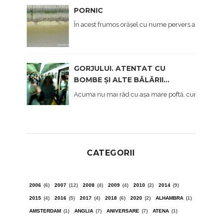
PORNIC
În acest frumos orășel cu nume pervers am ajuns în
GORJULUI. ATENTAT CU
BOMBE ȘI ALTE BĂLĂRII...
Acuma nu mai râd cu așa mare poftă, cum am făcut 
CATEGORII
2006
(6)
2007
(12)
2008
(4)
2009
(4)
2010
(2)
2014
(9)
2015
(4)
2016
(5)
2017
(4)
2018
(6)
2020
(2)
ALHAMBRA
(1)
AMSTERDAM
(1)
ANGLIA
(7)
ANIVERSARE
(7)
ATENA
(1)