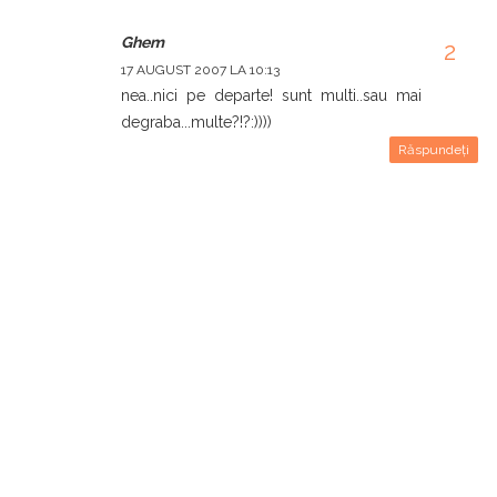
Ghem
17 AUGUST 2007 LA 10:13
nea..nici pe departe! sunt multi..sau mai
degraba...multe?!?:))))
Răspundeți