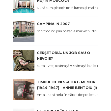
NU) ÎN MOSCOVA
După cum știe deja toată lumea și, mai ales cei care 
CÂMPINA ÎN 2007
Scormonind prin postările mai vechi, din prima viaț
CERŞETORIA. UN JOB SAU O
NEVOIE?
sursa - Vreţi o cămaşă? O cămaşă la 2 lei dau... - Hai 
TIMPUL CE NI S-A DAT. MEMORII
(1944-1947) - ANNIE BENTOIU (I)
Am ajuns să scriu, în sfârşit, despre lectura mea 
CITY BREAK ÎN ATENA