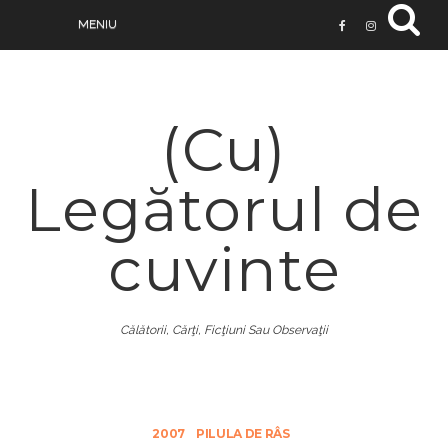
(Cu)
Legătorul de
cuvinte
Călătorii, Cărţi, Ficţiuni Sau Observaţii
2007
PILULA DE RÂS