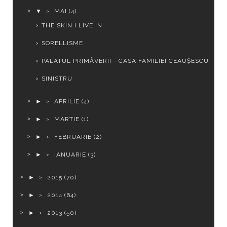
▼
MAI
(4)
THE SKIN I LIVE IN...
SORELLISME
PALATUL PRIMĂVERII - CASA FAMILIEI CEAUȘESCU
SINISTRU
►
APRILIE
(4)
►
MARTIE
(1)
►
FEBRUARIE
(2)
►
IANUARIE
(3)
►
2015
(70)
►
2014
(64)
►
2013
(50)