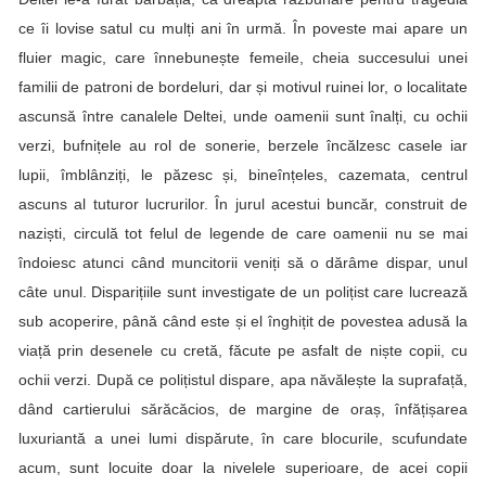
ce îi lovise satul cu mulți ani în urmă. În poveste mai apare un
fluier magic, care înnebunește femeile, cheia succesului unei
familii de patroni de bordeluri, dar și motivul ruinei lor, o localitate
ascunsă între canalele Deltei, unde oamenii sunt înalți, cu ochii
verzi, bufnițele au rol de sonerie, berzele încălzesc casele iar
lupii, îmblânziți, le păzesc și, bineînțeles, cazemata, centrul
ascuns al tuturor lucrurilor. În jurul acestui buncăr, construit de
naziști, circulă tot felul de legende de care oamenii nu se mai
îndoiesc atunci când muncitorii veniți să o dărâme dispar, unul
câte unul. Disparițiile sunt investigate de un polițist care lucrează
sub acoperire, până când este și el înghițit de povestea adusă la
viață prin desenele cu cretă, făcute pe asfalt de niște copii, cu
ochii verzi. După ce polițistul dispare, apa năvălește la suprafață,
dând cartierului sărăcăcios, de margine de oraș, înfățișarea
luxuriantă a unei lumi dispărute, în care blocurile, scufundate
acum, sunt locuite doar la nivelele superioare, de acei copii