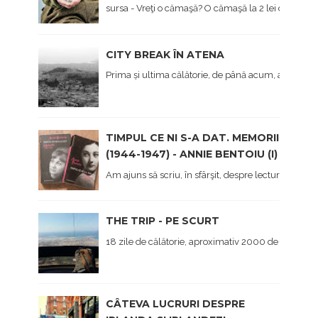
sursa - Vreţi o cămaşă? O cămaşă la 2 lei dau... - Hai 
CITY BREAK ÎN ATENA
Prima și ultima călătorie, de până acum, a anului, 
TIMPUL CE NI S-A DAT. MEMORII
(1944-1947) - ANNIE BENTOIU (I)
Am ajuns să scriu, în sfârşit, despre lectura mea 
THE TRIP - PE SCURT
18 zile de călătorie, aproximativ 2000 de kilometri 
CÂTEVA LUCRURI DESPRE