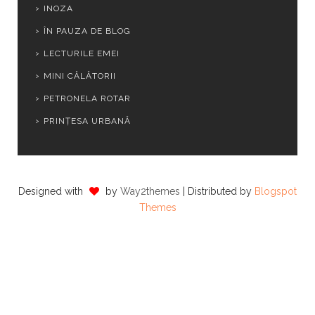
INOZA
ÎN PAUZA DE BLOG
LECTURILE EMEI
MINI CĂLĂTORII
PETRONELA ROTAR
PRINȚESA URBANĂ
Designed with
by
Way2themes
| Distributed by
Blogspot
Themes