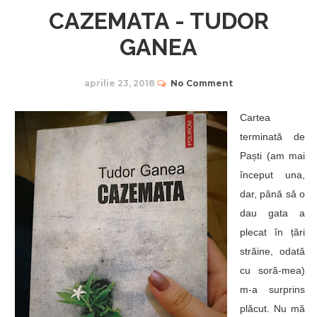
CAZEMATA - TUDOR
GANEA
aprilie 23, 2018
No Comment
Cartea
terminată de
Paști (am mai
început una,
dar, până să o
dau gata a
plecat în țări
străine, odată
cu soră-mea)
m-a surprins
plăcut. Nu mă