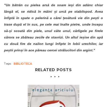
"Un bătrân cu pielea arsă de soare ieși din adânc chiar
lângă el, se ridică în mâini și urcă pe stabilopod. Avea
înfiptă în spate o pelerină a cărei țesătură vie din pești o
trase după el în sus, pe cele mai înalte pietre, unde începu
să-și scoată din piele, unul câte unul, cârligele pe firele
cărora se zbăteau zecile de stavrizi. Un altul ieșise din apă
cu două fire de nailon lungi înfipte în lobii urechilor, iar
peștii prinși în ace păreau cercei strălucitori din argint."
Tags
BIBLIOTECA
RELATED POSTS