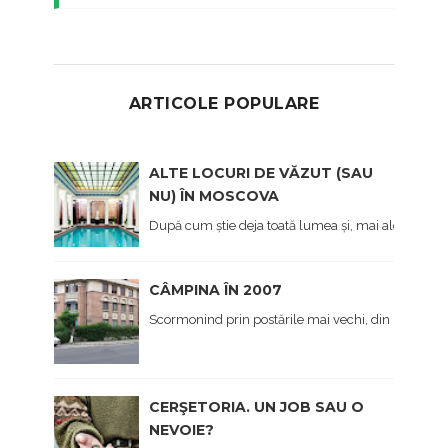
ARTICOLE POPULARE
ALTE LOCURI DE VĂZUT (SAU
NU) ÎN MOSCOVA
După cum știe deja toată lumea și, mai ales cei care 
CÂMPINA ÎN 2007
Scormonind prin postările mai vechi, din prima viaț
CERŞETORIA. UN JOB SAU O
NEVOIE?