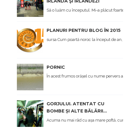
IRLANDA ŞI IRLANDEZI
Să o luăm cu începutul. Mi-a plăcut foarte mult Irl
PLANURI PENTRU BLOG ÎN 2015
sursa Cum poartă noroc la început de an, afișez și eu,
PORNIC
În acest frumos orășel cu nume pervers am ajuns în
GORJULUI. ATENTAT CU
BOMBE ȘI ALTE BĂLĂRII...
Acuma nu mai râd cu așa mare poftă, cum am făcut 