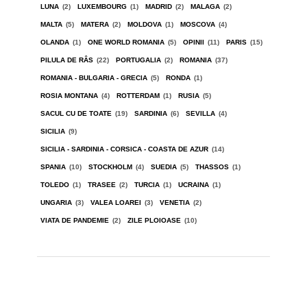
LUNA
(2)
LUXEMBOURG
(1)
MADRID
(2)
MALAGA
(2)
MALTA
(5)
MATERA
(2)
MOLDOVA
(1)
MOSCOVA
(4)
OLANDA
(1)
ONE WORLD ROMANIA
(5)
OPINII
(11)
PARIS
(15)
PILULA DE RÂS
(22)
PORTUGALIA
(2)
ROMANIA
(37)
ROMANIA - BULGARIA - GRECIA
(5)
RONDA
(1)
ROSIA MONTANA
(4)
ROTTERDAM
(1)
RUSIA
(5)
SACUL CU DE TOATE
(19)
SARDINIA
(6)
SEVILLA
(4)
SICILIA
(9)
SICILIA - SARDINIA - CORSICA - COASTA DE AZUR
(14)
SPANIA
(10)
STOCKHOLM
(4)
SUEDIA
(5)
THASSOS
(1)
TOLEDO
(1)
TRASEE
(2)
TURCIA
(1)
UCRAINA
(1)
UNGARIA
(3)
VALEA LOAREI
(3)
VENETIA
(2)
VIATA DE PANDEMIE
(2)
ZILE PLOIOASE
(10)