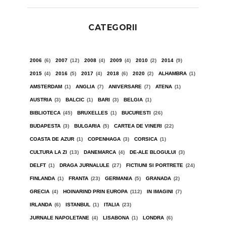
CATEGORII
2006
(6)
2007
(12)
2008
(4)
2009
(4)
2010
(2)
2014
(9)
2015
(4)
2016
(5)
2017
(4)
2018
(6)
2020
(2)
ALHAMBRA
(1)
AMSTERDAM
(1)
ANGLIA
(7)
ANIVERSARE
(7)
ATENA
(1)
AUSTRIA
(3)
BALCIC
(1)
BARI
(3)
BELGIA
(1)
BIBLIOTECA
(45)
BRUXELLES
(1)
BUCURESTI
(26)
BUDAPESTA
(3)
BULGARIA
(5)
CARTEA DE VINERI
(22)
COASTA DE AZUR
(1)
COPENHAGA
(3)
CORSICA
(1)
CULTURA LA ZI
(13)
DANEMARCA
(4)
DE-ALE BLOGULUI
(3)
DELFT
(1)
DRAGA JURNALULE
(27)
FICTIUNI SI PORTRETE
(24)
FINLANDA
(1)
FRANTA
(23)
GERMANIA
(5)
GRANADA
(2)
GRECIA
(4)
HOINARIND PRIN EUROPA
(112)
IN IMAGINI
(7)
IRLANDA
(6)
ISTANBUL
(1)
ITALIA
(23)
JURNALE NAPOLETANE
(4)
LISABONA
(1)
LONDRA
(6)