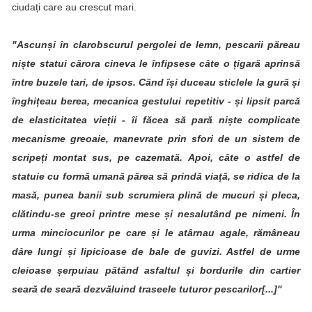
ciudați care au crescut mari.
"Ascunși în clarobscurul pergolei de lemn, pescarii păreau
niște statui cărora cineva le înfipsese câte o țigară aprinsă
între buzele tari, de ipsos. Când își duceau sticlele la gură și
înghițeau berea, mecanica gestului repetitiv - și lipsit parcă
de elasticitatea vieții - îi făcea să pară niște complicate
mecanisme greoaie, manevrate prin sfori de un sistem de
scripeți montat sus, pe cazemată. Apoi, câte o astfel de
statuie cu formă umană părea să prindă viață, se ridica de la
masă, punea banii sub scrumiera plină de mucuri și pleca,
clătindu-se greoi printre mese și nesalutând pe nimeni. În
urma minciocurilor pe care și le atârnau agale, rămâneau
dâre lungi și lipicioase de bale de guvizi. Astfel de urme
cleioase șerpuiau pătând asfaltul și bordurile din cartier
seară de seară dezvăluind traseele tuturor pescarilor[...]"