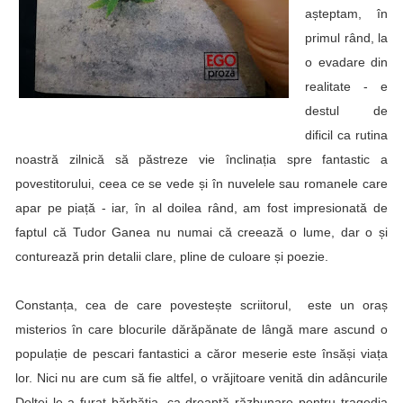
așteptam, în
primul rând, la
o evadare din
realitate - e
destul de
dificil ca rutina
noastră zilnică să păstreze vie înclinația spre fantastic a
povestitorului, ceea ce se vede și în nuvelele sau romanele care
apar pe piață - iar, în al doilea rând, am fost impresionată de
faptul că Tudor Ganea nu numai că creează o lume, dar o și
conturează prin detalii clare, pline de culoare și poezie.
Constanța, cea de care povestește scriitorul, este un oraș
misterios în care blocurile dărăpănate de lângă mare ascund o
populație de pescari fantastici a căror meserie este însăși viața
lor. Nici nu are cum să fie altfel, o vrăjitoare venită din adâncurile
Deltei le-a furat bărbăția, ca dreaptă răzbunare pentru tragedia