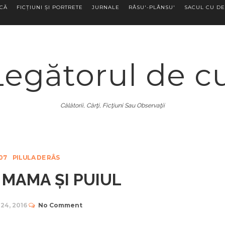
ECĂ
FICȚIUNI ȘI PORTRETE
JURNALE
RÂSU'-PLÂNSU'
SACUL CU DE
Legătorul de c
Călătorii, Cărţi, Ficţiuni Sau Observaţii
07
PILULA DE RÂS
' MAMA ȘI PUIUL
 24, 2016
No Comment