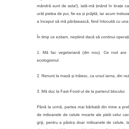
mândră sunt de asta!), iată-mă ținând în brațe c
urât pielea de pui, fie ea și prăjită, iar acum tre
a început să mă părăsească, fiind înlocuită cu una
În timp ce ezitam, neștiind dacă să continui operați
1. Mă fac vegetariană (din nou). Ce rost are 
ecologismul.
2. Renunț la masă și trăiesc, ca ursul iarna, din rez
3. Mă duc la Fast-Food-ul de la parterul blocului.
Până la urmă, partea mai bărbată din mine a prelua
de milioanele de celule moarte ale pielii celui car
griji, pentru a păstra doar milioanele de celule,