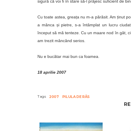
sigură că voi fi în stare să-l prăjesc suficient de bin
Cu toate astea, greața nu m-a părăsit. Am ținut po
a mânca și pietre, s-a întâmplat un lucru ciudat
început să mă tenteze. Cu un maare nod în gât, ci
am trezit mâncând serios.
Nu e bucătar mai bun ca foamea.
18 aprilie 2007
Tags
2007
PILULA DE RÂS
RE