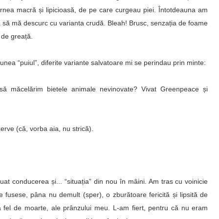
arnea macră și lipicioasă, de pe care curgeau piei. Întotdeauna am
buia să mă descurc cu varianta crudă. Bleah! Brusc, senzația de foame
 de greață.
unea “puiul”, diferite variante salvatoare mi se perindau prin minte:
să măcelărim bietele animale nevinovate? Vivat Greenpeace și
erve (că, vorba aia, nu strică).
t conducerea și... “situația” din nou în mâini. Am tras cu voinicie
e fusese, pâna nu demult (sper), o zburătoare fericită și lipsită de
 la fel de moarte, ale prânzului meu. L-am fiert, pentru că nu eram