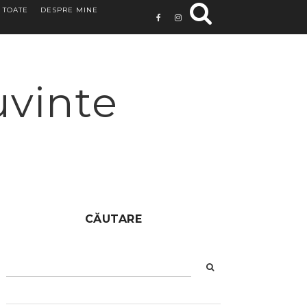
 TOATE
DESPRE MINE
uvinte
CĂUTARE