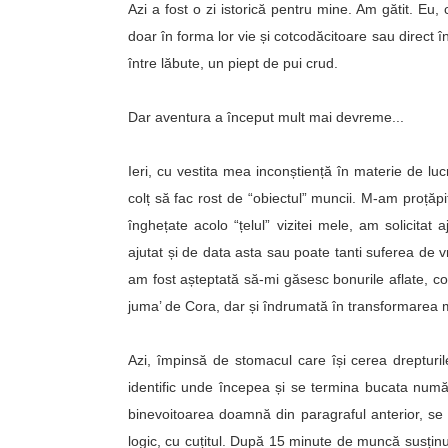
Azi a fost o zi istorică pentru mine. Am gătit. Eu
doar în forma lor vie și cotcodăcitoare sau direct î
între lăbute, un piept de pui crud.
Dar aventura a început mult mai devreme...
Ieri, cu vestita mea inconștiență în materie de l
colț să fac rost de “obiectul” muncii. M-am proțăpit
înghețate acolo “țelul” vizitei mele, am solicita
ajutat și de data asta sau poate tanti suferea de
am fost așteptată să-mi găsesc bonurile aflate, con
juma’ de Cora, dar și îndrumată în transformarea m
Azi, împinsă de stomacul care își cerea dreptur
identific unde începea și se termina bucata număr
binevoitoarea doamnă din paragraful anterior, se 
logic, cu cuțitul. După 15 minute de muncă susținută