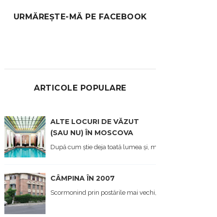
URMĂREȘTE-MĂ PE FACEBOOK
ARTICOLE POPULARE
ALTE LOCURI DE VĂZUT
(SAU NU) ÎN MOSCOVA
După cum știe deja toată lumea și, mai ales cei care îmi citi
CÂMPINA ÎN 2007
Scormonind prin postările mai vechi, din prima viață a blo