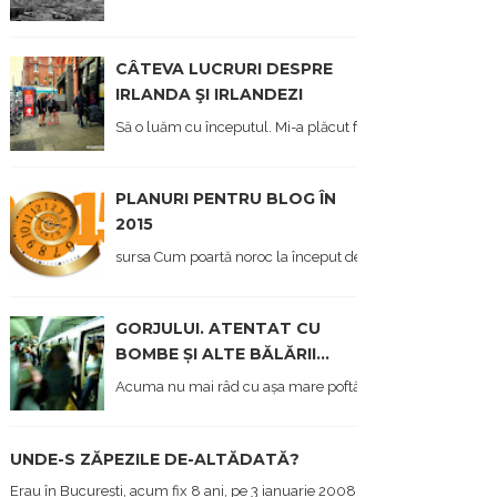
CÂTEVA LUCRURI DESPRE
IRLANDA ŞI IRLANDEZI
Să o luăm cu începutul. Mi-a plăcut foarte mult Irlanda, at
PLANURI PENTRU BLOG ÎN
2015
sursa Cum poartă noroc la început de an, afișez și eu, aici, o 
GORJULUI. ATENTAT CU
BOMBE ȘI ALTE BĂLĂRII...
Acuma nu mai râd cu așa mare poftă, cum am făcut acum 11
UNDE-S ZĂPEZILE DE-ALTĂDATĂ?
Erau în București, acum fix 8 ani, pe 3 ianuarie 2008, undeva pe lângă Pipe