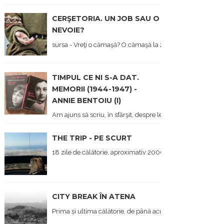
CERŞETORIA. UN JOB SAU O
NEVOIE?
sursa - Vreţi o cămaşă? O cămaşă la 2 lei dau... - Hai să ne opr
TIMPUL CE NI S-A DAT.
MEMORII (1944-1947) -
ANNIE BENTOIU (I)
Am ajuns să scriu, în sfârşit, despre lectura mea de metr
THE TRIP - PE SCURT
18 zile de călătorie, aproximativ 2000 de kilometri parcurși
CITY BREAK ÎN ATENA
Prima și ultima călătorie, de până acum, a anului, a fost î