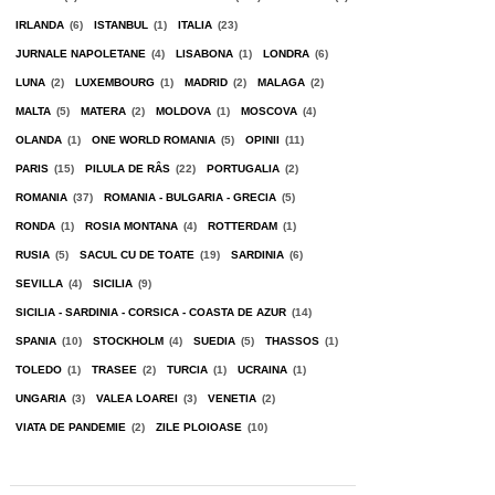
IRLANDA
(6)
ISTANBUL
(1)
ITALIA
(23)
JURNALE NAPOLETANE
(4)
LISABONA
(1)
LONDRA
(6)
LUNA
(2)
LUXEMBOURG
(1)
MADRID
(2)
MALAGA
(2)
MALTA
(5)
MATERA
(2)
MOLDOVA
(1)
MOSCOVA
(4)
OLANDA
(1)
ONE WORLD ROMANIA
(5)
OPINII
(11)
PARIS
(15)
PILULA DE RÂS
(22)
PORTUGALIA
(2)
ROMANIA
(37)
ROMANIA - BULGARIA - GRECIA
(5)
RONDA
(1)
ROSIA MONTANA
(4)
ROTTERDAM
(1)
RUSIA
(5)
SACUL CU DE TOATE
(19)
SARDINIA
(6)
SEVILLA
(4)
SICILIA
(9)
SICILIA - SARDINIA - CORSICA - COASTA DE AZUR
(14)
SPANIA
(10)
STOCKHOLM
(4)
SUEDIA
(5)
THASSOS
(1)
TOLEDO
(1)
TRASEE
(2)
TURCIA
(1)
UCRAINA
(1)
UNGARIA
(3)
VALEA LOAREI
(3)
VENETIA
(2)
VIATA DE PANDEMIE
(2)
ZILE PLOIOASE
(10)