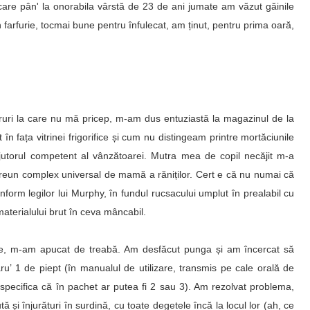
, care pân' la onorabila vârstă de 23 de ani jumate am văzut găinile
n farfurie, tocmai bune pentru înfulecat, am ținut, pentru prima oară,
ucruri la care nu mă pricep, m-am dus entuziastă la magazinul de la
 în fața vitrinei frigorifice și cum nu distingeam printre mortăciunile
t ajutorul competent al vânzătoarei. Mutra mea de copil necăjit m-a
 vreun complex universal de mamă a răniților. Cert e că nu numai că
form legilor lui Murphy, în fundul rucsacului umplut în prealabil cu
aterialului brut în ceva mâncabil.
ile, m-am apucat de treabă. Am desfăcut punga și am încercat să
u’ 1 de piept (în manualul de utilizare, transmis pe cale orală de
specifica că în pachet ar putea fi 2 sau 3). Am rezolvat problema,
 și înjurături în surdină, cu toate degetele încă la locul lor (ah, ce