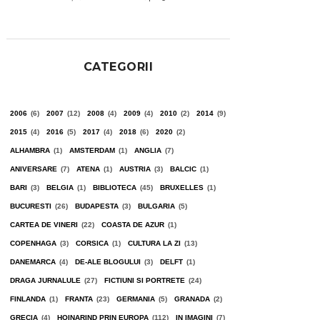
CATEGORII
2006
(6)
2007
(12)
2008
(4)
2009
(4)
2010
(2)
2014
(9)
2015
(4)
2016
(5)
2017
(4)
2018
(6)
2020
(2)
ALHAMBRA
(1)
AMSTERDAM
(1)
ANGLIA
(7)
ANIVERSARE
(7)
ATENA
(1)
AUSTRIA
(3)
BALCIC
(1)
BARI
(3)
BELGIA
(1)
BIBLIOTECA
(45)
BRUXELLES
(1)
BUCURESTI
(26)
BUDAPESTA
(3)
BULGARIA
(5)
CARTEA DE VINERI
(22)
COASTA DE AZUR
(1)
COPENHAGA
(3)
CORSICA
(1)
CULTURA LA ZI
(13)
DANEMARCA
(4)
DE-ALE BLOGULUI
(3)
DELFT
(1)
DRAGA JURNALULE
(27)
FICTIUNI SI PORTRETE
(24)
FINLANDA
(1)
FRANTA
(23)
GERMANIA
(5)
GRANADA
(2)
GRECIA
(4)
HOINARIND PRIN EUROPA
(112)
IN IMAGINI
(7)