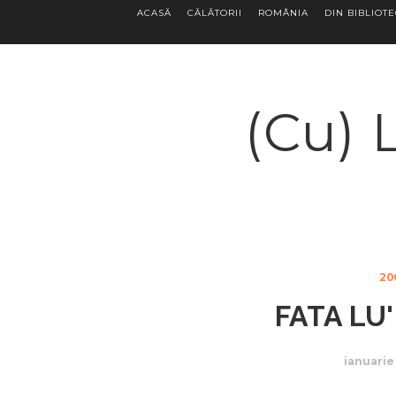
ACASĂ
CĂLĂTORII
ROMÂNIA
DIN BIBLIOT
(Cu) 
20
FATA LU
ianuarie