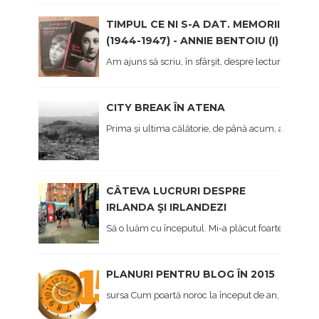
TIMPUL CE NI S-A DAT. MEMORII
(1944-1947) - ANNIE BENTOIU (I)
Am ajuns să scriu, în sfârşit, despre lectura mea 
CITY BREAK ÎN ATENA
Prima și ultima călătorie, de până acum, a anului, 
CÂTEVA LUCRURI DESPRE
IRLANDA ŞI IRLANDEZI
Să o luăm cu începutul. Mi-a plăcut foarte mult Irl
PLANURI PENTRU BLOG ÎN 2015
sursa Cum poartă noroc la început de an, afișez și eu,