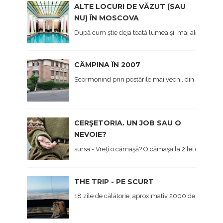
ALTE LOCURI DE VĂZUT (SAU
NU) ÎN MOSCOVA
După cum știe deja toată lumea și, mai ales cei care 
CÂMPINA ÎN 2007
Scormonind prin postările mai vechi, din prima viaț
CERŞETORIA. UN JOB SAU O
NEVOIE?
sursa - Vreţi o cămaşă? O cămaşă la 2 lei dau... - Hai 
THE TRIP - PE SCURT
18 zile de călătorie, aproximativ 2000 de kilometri 