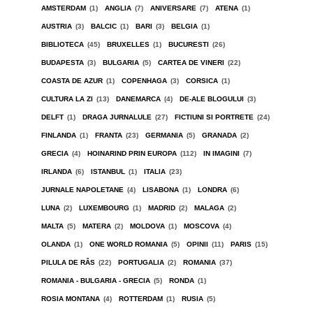
AMSTERDAM
(1)
ANGLIA
(7)
ANIVERSARE
(7)
ATENA
(1)
AUSTRIA
(3)
BALCIC
(1)
BARI
(3)
BELGIA
(1)
BIBLIOTECA
(45)
BRUXELLES
(1)
BUCURESTI
(26)
BUDAPESTA
(3)
BULGARIA
(5)
CARTEA DE VINERI
(22)
COASTA DE AZUR
(1)
COPENHAGA
(3)
CORSICA
(1)
CULTURA LA ZI
(13)
DANEMARCA
(4)
DE-ALE BLOGULUI
(3)
DELFT
(1)
DRAGA JURNALULE
(27)
FICTIUNI SI PORTRETE
(24)
FINLANDA
(1)
FRANTA
(23)
GERMANIA
(5)
GRANADA
(2)
GRECIA
(4)
HOINARIND PRIN EUROPA
(112)
IN IMAGINI
(7)
IRLANDA
(6)
ISTANBUL
(1)
ITALIA
(23)
JURNALE NAPOLETANE
(4)
LISABONA
(1)
LONDRA
(6)
LUNA
(2)
LUXEMBOURG
(1)
MADRID
(2)
MALAGA
(2)
MALTA
(5)
MATERA
(2)
MOLDOVA
(1)
MOSCOVA
(4)
OLANDA
(1)
ONE WORLD ROMANIA
(5)
OPINII
(11)
PARIS
(15)
PILULA DE RÂS
(22)
PORTUGALIA
(2)
ROMANIA
(37)
ROMANIA - BULGARIA - GRECIA
(5)
RONDA
(1)
ROSIA MONTANA
(4)
ROTTERDAM
(1)
RUSIA
(5)