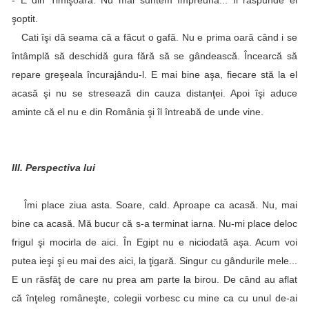
- E din Timişoara. Nu mai suntem împreună... îi răspunde el
şoptit.
Cati îşi dă seama că a făcut o gafă. Nu e prima oară când i se
întâmplă să deschidă gura fără să se gândească. Încearcă să
repare greşeala încurajându-l. E mai bine aşa, fiecare stă la el
acasă şi nu se stresează din cauza distanţei. Apoi îşi aduce
aminte că el nu e din România şi îl întreabă de unde vine.
III. Perspectiva lui
Îmi place ziua asta. Soare, cald. Aproape ca acasă. Nu, mai
bine ca acasă. Mă bucur că s-a terminat iarna. Nu-mi place deloc
frigul şi mocirla de aici. În Egipt nu e niciodată aşa. Acum voi
putea ieşi şi eu mai des aici, la ţigară. Singur cu gândurile mele...
E un răsfăţ de care nu prea am parte la birou. De când au aflat
că înţeleg româneşte, colegii vorbesc cu mine ca cu unul de-ai