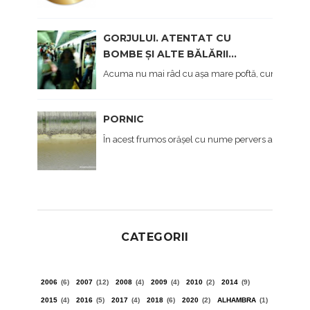
GORJULUI. ATENTAT CU
BOMBE ȘI ALTE BĂLĂRII...
Acuma nu mai râd cu așa mare poftă, cum am făcut 
PORNIC
În acest frumos orășel cu nume pervers am ajuns în
CATEGORII
2006
(6)
2007
(12)
2008
(4)
2009
(4)
2010
(2)
2014
(9)
2015
(4)
2016
(5)
2017
(4)
2018
(6)
2020
(2)
ALHAMBRA
(1)