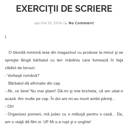
EXERCIŢII DE SCRIERE
aprilie 10, 2014
No Comment
I.
O blondă minionă iese din magazinul cu produse la minut şi se
opreşte lângă bărbatul cu ten măsliniu care fumează în faţa
clădirii de birouri.
- Vorbeşti română?
Bărbatul dă afirmativ din cap.
- Ah, ce bine! Nu mai ştiam! Dă-mi şi mie bricheta, că am uitat-o
acasă. Am multe pe cap. În doi ani mi-au murit ambii părinţi...
- Oh!
- Organizez pomeni, mă judec cu o mătuşă pentru o casă... Da,
am o viaţă dă film io. Uf! Mi s-a rupt şi o unghie!