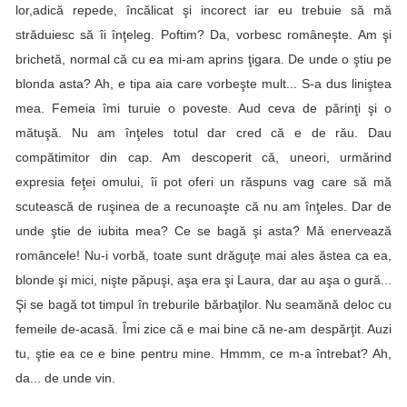
lor,adică repede, încălicat şi incorect iar eu trebuie să mă
străduiesc să îi înţeleg. Poftim? Da, vorbesc româneşte. Am şi
brichetă, normal că cu ea mi-am aprins ţigara. De unde o ştiu pe
blonda asta? Ah, e tipa aia care vorbeşte mult... S-a dus liniştea
mea. Femeia îmi turuie o poveste. Aud ceva de părinţi şi o
mătuşă. Nu am înţeles totul dar cred că e de rău. Dau
compătimitor din cap. Am descoperit că, uneori, urmărind
expresia feţei omului, îi pot oferi un răspuns vag care să mă
scutească de ruşinea de a recunoaşte că nu am înţeles. Dar de
unde ştie de iubita mea? Ce se bagă şi asta? Mă enervează
româncele! Nu-i vorbă, toate sunt drăguţe mai ales ăstea ca ea,
blonde şi mici, nişte păpuşi, aşa era şi Laura, dar au aşa o gură...
Şi se bagă tot timpul în treburile bărbaţilor. Nu seamănă deloc cu
femeile de-acasă. Îmi zice că e mai bine că ne-am despărţit. Auzi
tu, ştie ea ce e bine pentru mine. Hmmm, ce m-a întrebat? Ah,
da... de unde vin.