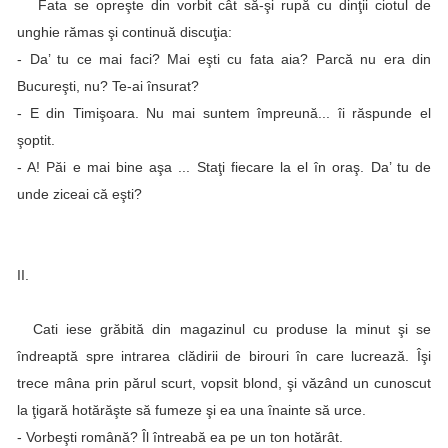
Fata se opreşte din vorbit cât să-şi rupă cu dinţii ciotul de
unghie rămas şi continuă discuţia:
- Da’ tu ce mai faci? Mai eşti cu fata aia? Parcă nu era din
Bucureşti, nu? Te-ai însurat?
- E din Timişoara. Nu mai suntem împreună... îi răspunde el
şoptit.
- A! Păi e mai bine aşa ... Staţi fiecare la el în oraş. Da’ tu de
unde ziceai că eşti?
II.
Cati iese grăbită din magazinul cu produse la minut şi se
îndreaptă spre intrarea clădirii de birouri în care lucrează. Îşi
trece mâna prin părul scurt, vopsit blond, şi văzând un cunoscut
la ţigară hotărăşte să fumeze şi ea una înainte să urce.
- Vorbeşti română? Îl întreabă ea pe un ton hotărât.