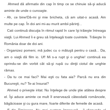
Ahmed dă afirmativ din cap în timp ce se chinuie să-şi aducă
aminte de unde o cunoaşte.
- Ah, ce bine!Dă-mi şi mie bricheta, că am uitat-o acasă. Am
multe pe cap. În doi ani mi-au murit ambii părinţi...
Cati continuă discuţia în ritmul rapid în care îşi trăieşte întreaga
viaţă. Lui Ahmed îi e greu să înţeleagă toate cuvintele. Trăieşte în
România doar de doi ani.
- Organizez pomeni, mă judec cu o mătuşă pentru o casă... Da,
am o viaţă dă film io. Uf! Mi s-a rupt şi o unghie! continuă ea
oprindu-se din vorbit cât să-şi rupă cu dinţii ciotul de unghie
rămas.
- Da tu ce mai faci? Mai eşti cu fata aia? Parcă nu era din
Bucureşti, nu? Te-ai însurat?
Ahmed o priveşte iritat. Nu înţelege de unde ştie atâtea despre
el. Îşi aduce aminte ce mult îl enervează câteodată româncele,
băgăcioase şi cu gura mare, foarte diferite de femeile de acasă.