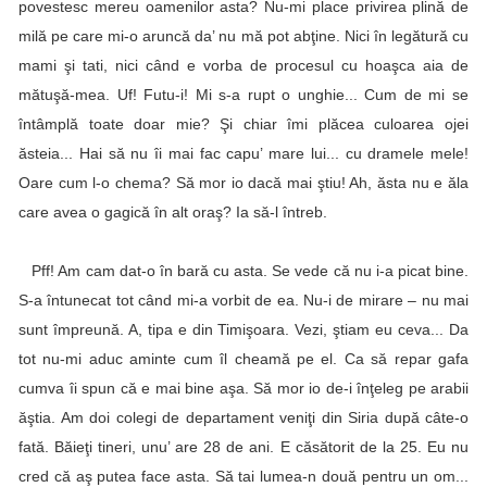
povestesc mereu oamenilor asta? Nu-mi place privirea plină de
milă pe care mi-o aruncă da’ nu mă pot abţine. Nici în legătură cu
mami şi tati, nici când e vorba de procesul cu hoaşca aia de
mătuşă-mea. Uf! Futu-i! Mi s-a rupt o unghie... Cum de mi se
întâmplă toate doar mie? Şi chiar îmi plăcea culoarea ojei
ăsteia... Hai să nu îi mai fac capu’ mare lui... cu dramele mele!
Oare cum l-o chema? Să mor io dacă mai ştiu! Ah, ăsta nu e ăla
care avea o gagică în alt oraş? Ia să-l întreb.
Pff! Am cam dat-o în bară cu asta. Se vede că nu i-a picat bine.
S-a întunecat tot când mi-a vorbit de ea. Nu-i de mirare – nu mai
sunt împreună. A, tipa e din Timişoara. Vezi, ştiam eu ceva... Da
tot nu-mi aduc aminte cum îl cheamă pe el. Ca să repar gafa
cumva îi spun că e mai bine aşa. Să mor io de-i înţeleg pe arabii
ăştia. Am doi colegi de departament veniţi din Siria după câte-o
fată. Băieţi tineri, unu’ are 28 de ani. E căsătorit de la 25. Eu nu
cred că aş putea face asta. Să tai lumea-n două pentru un om...